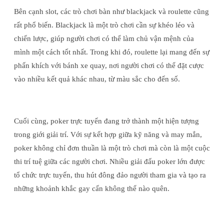
Bên cạnh slot, các trò chơi bàn như blackjack và roulette cũng
rất phổ biến. Blackjack là một trò chơi cần sự khéo léo và
chiến lược, giúp người chơi có thể làm chủ vận mệnh của
mình một cách tốt nhất. Trong khi đó, roulette lại mang đến sự
phấn khích với bánh xe quay, nơi người chơi có thể đặt cược
vào nhiều kết quả khác nhau, từ màu sắc cho đến số.
Cuối cùng, poker trực tuyến đang trở thành một hiện tượng
trong giới giải trí. Với sự kết hợp giữa kỹ năng và may mắn,
poker không chỉ đơn thuần là một trò chơi mà còn là một cuộc
thi trí tuệ giữa các người chơi. Nhiều giải đấu poker lớn được
tổ chức trực tuyến, thu hút đông đảo người tham gia và tạo ra
những khoảnh khắc gay cấn không thể nào quên.