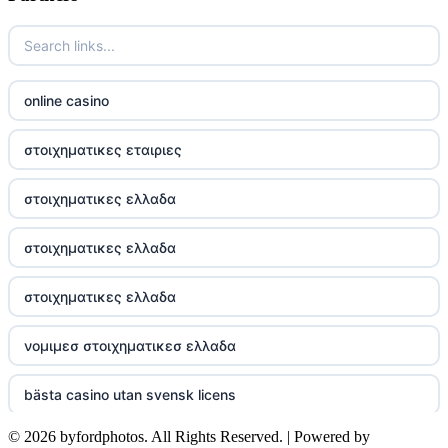
best Irish casinos
https://tr88it.com/
online casino
tr88
στοιχηματικες εταιριες
tg88 win
στοιχηματικες ελλαδα
TR88 ARMY
στοιχηματικες ελλαδα
uu88 com
στοιχηματικες ελλαδα
tr88 trang chủ
νομιμεσ στοιχηματικεσ ελλαδα
tg88 trang chủ
bästa casino utan svensk licens
tg88.com
© 2026 byfordphotos. All Rights Reserved. | Powered by
online kasina hrvatska