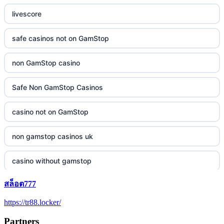
livescore
safe casinos not on GamStop
non GamStop casino
Safe Non GamStop Casinos
casino not on GamStop
non gamstop casinos uk
casino without gamstop
สล็อต777
5 pounds casino not on GamStop
https://tr88.locker/
trusted non UK casino
Partners