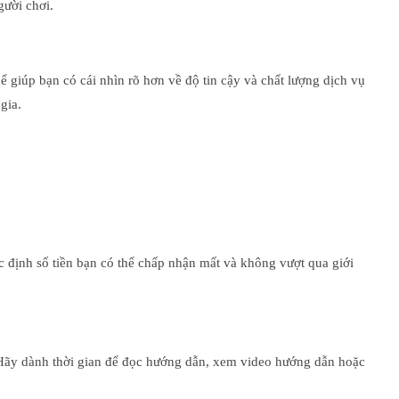
gười chơi.
 giúp bạn có cái nhìn rõ hơn về độ tin cậy và chất lượng dịch vụ
gia.
ác định số tiền bạn có thể chấp nhận mất và không vượt qua giới
. Hãy dành thời gian để đọc hướng dẫn, xem video hướng dẫn hoặc