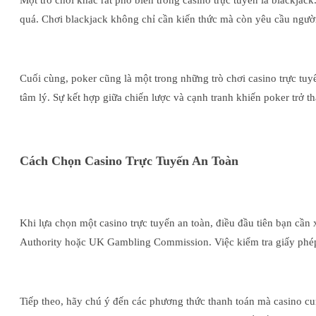
Một trò chơi khác rất phổ biến trong casino trực tuyến là blackj
quá. Chơi blackjack không chỉ cần kiến thức mà còn yêu cầu người
Cuối cùng, poker cũng là một trong những trò chơi casino trực tu
tâm lý. Sự kết hợp giữa chiến lược và cạnh tranh khiến poker trở t
Cách Chọn Casino Trực Tuyến An Toàn
Khi lựa chọn một casino trực tuyến an toàn, điều đầu tiên bạn cần
Authority hoặc UK Gambling Commission. Việc kiểm tra giấy phép 
Tiếp theo, hãy chú ý đến các phương thức thanh toán mà casino cun