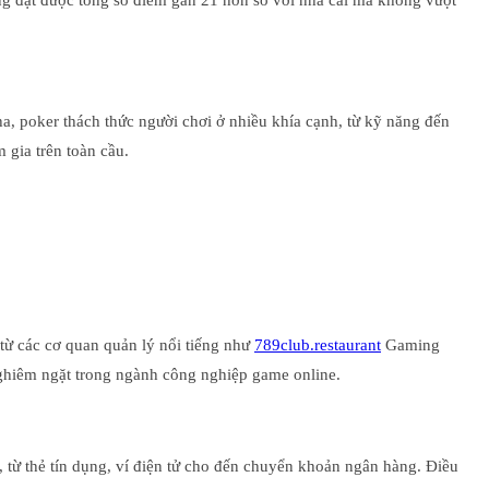
ắng đạt được tổng số điểm gần 21 hơn so với nhà cái mà không vượt
a, poker thách thức người chơi ở nhiều khía cạnh, từ kỹ năng đến
 gia trên toàn cầu.
 từ các cơ quan quản lý nổi tiếng như
789club.restaurant
Gaming
ghiêm ngặt trong ngành công nghiệp game online.
, từ thẻ tín dụng, ví điện tử cho đến chuyển khoản ngân hàng. Điều