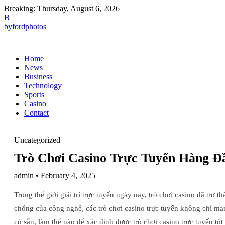
Breaking:
Thursday, August 6, 2026
B
byfordphotos
Home
News
Business
Technology
Sports
Casino
Contact
Uncategorized
Trò Chơi Casino Trực Tuyến Hàng 
admin • February 4, 2025
Trong thế giới giải trí trực tuyến ngày nay, trò chơi casino đã trở
chóng của công nghệ, các trò chơi casino trực tuyến không chỉ ma
có sẵn, làm thế nào để xác định được trò chơi casino trực tuyến tốt