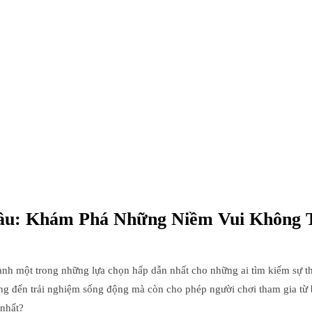
Đầu: Khám Phá Những Niềm Vui Không 
 thành một trong những lựa chọn hấp dẫn nhất cho những ai tìm kiếm sự t
ng đến trải nghiệm sống động mà còn cho phép người chơi tham gia từ b
 nhất?