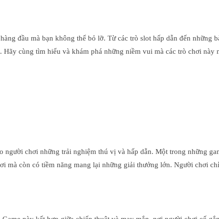
hàng đầu mà bạn không thể bỏ lỡ. Từ các trò slot hấp dẫn đến những b
i. Hãy cùng tìm hiểu và khám phá những niềm vui mà các trò chơi này m
cho người chơi những trải nghiệm thú vị và hấp dẫn. Một trong những ga
ơi mà còn có tiềm năng mang lại những giải thưởng lớn. Người chơi ch