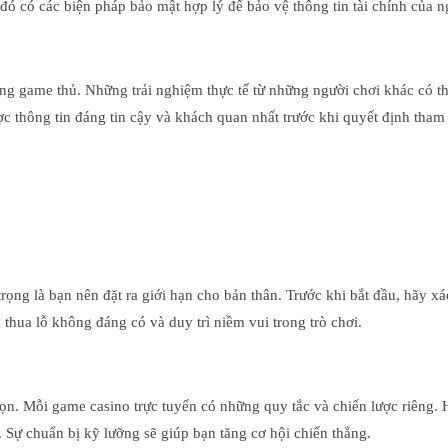
đó có các biện pháp bảo mật hợp lý để bảo vệ thông tin tài chính của n
g game thủ. Những trải nghiệm thực tế từ những người chơi khác có thể
c thông tin đáng tin cậy và khách quan nhất trước khi quyết định tham 
trọng là bạn nên đặt ra giới hạn cho bản thân. Trước khi bắt đầu, hãy x
 thua lỗ không đáng có và duy trì niềm vui trong trò chơi.
họn. Mỗi game casino trực tuyến có những quy tắc và chiến lược riêng
 Sự chuẩn bị kỹ lưỡng sẽ giúp bạn tăng cơ hội chiến thắng.