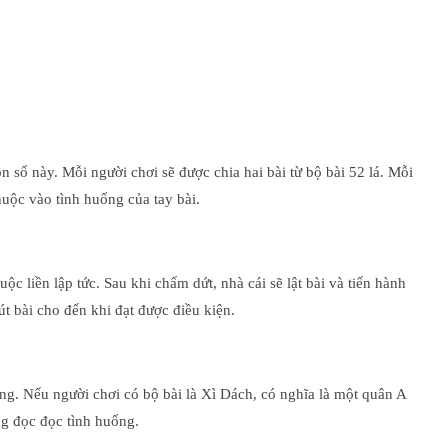
n số này. Mỗi người chơi sẽ được chia hai bài từ bộ bài 52 lá. Mỗi
thuộc vào tình huống của tay bài.
ộc liền lập tức. Sau khi chấm dứt, nhà cái sẽ lật bài và tiến hành
út bài cho đến khi đạt được điều kiện.
ắng. Nếu người chơi có bộ bài là Xì Dách, có nghĩa là một quân A
ng đọc đọc tình huống.