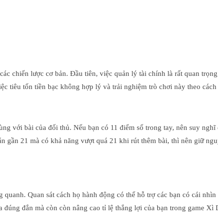
các chiến lược cơ bản. Đầu tiên, việc quản lý tài chính là rất quan tr
ệc tiêu tốn tiền bạc không hợp lý và trải nghiệm trò chơi này theo cách
ùng với bài của đối thủ. Nếu bạn có 11 điểm số trong tay, nên suy nghĩ 
ẫn gần 21 mà có khả năng vượt quá 21 khi rút thêm bài, thì nên giữ ngu
quanh. Quan sát cách họ hành động có thể hỗ trợ các bạn có cái nhìn rõ
a đúng đắn mà còn còn nâng cao tỉ lệ thắng lợi của bạn trong game Xì 