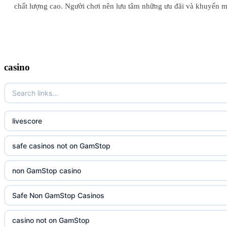
chất lượng cao. Người chơi nên lưu tâm những ưu đãi và khuyến mãi
casino
livescore
safe casinos not on GamStop
non GamStop casino
Safe Non GamStop Casinos
casino not on GamStop