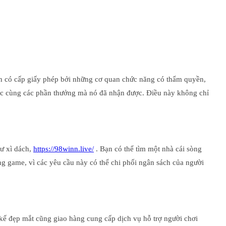
cần có cấp giấy phép bởi những cơ quan chức năng có thẩm quyền,
khác cùng các phần thưởng mà nó đã nhận được. Điều này không chỉ
hư xì dách,
https://98winn.live/
. Bạn có thể tìm một nhà cái sòng
ừng game, vì các yêu cầu này có thể chi phối ngân sách của người
t kế đẹp mắt cũng giao hàng cung cấp dịch vụ hỗ trợ người chơi