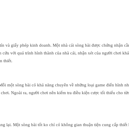
y tín và giấy phép kinh doanh. Một nhà cái sòng bài được chứng nhận 
n cứu với quá trình hình thành của nhà cái, nhận xét của người chơi 
 thiết.
. Mỗi một sòng bài có khả năng chuyên về những loại game điển hình n
 chơi. Ngoài ra, người chơi nên kiểm tra điều kiện cược tối thiểu cho t
ng lại. Một sòng bài tốt ko chỉ có không gian thuận tiện cung cấp thiế