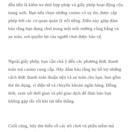
đầu tiên là kiểm tra tính hợp pháp và giấy phép hoạt động của
trang web. Bạn nên chọn những casino có uy tín, được cấp
phép bởi các cơ quan quản lý nổi tiếng. Điều này giúp đảm
bảo rằng bạn đang chơi trong một môi trường công bằng và
an toàn, nơi quyền lợi của người chơi được bảo vệ.
Ngoài giấy phép, bạn cần chú ý đến các phương thức thanh
toán mà casino cung cấp. Hãy đảm bảo rằng họ hỗ trợ những
cách thức thanh toán thuận tiện và an toàn cho bạn, bao gồm
thẻ tín dụng, ví điện tử và chuyển khoản ngân hàng. Đồng
thời, xem xét thời gian và phí giao dịch để đảm bảo bạn
không gặp rắc rối khi rút tiền thắng.
Cuối cùng, hãy tìm hiểu về các trò chơi và phần mềm mà