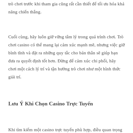
trò chơi trước khi tham gia cũng rất cần thiết để tối ưu hóa khả
năng chiến thắng.
Cuối cùng, hãy luôn giữ vững tâm lý trong quá trình chơi. Trò
chơi casino có thể mang lại cảm xúc mạnh mẽ, nhưng việc giữ
bình tĩnh và đặt ra những quy tắc cho bản thân sẽ giúp bạn
đưa ra quyết định tốt hơn. Đừng để cảm xúc chi phối, hãy
chơi một cách lý trí và tận hưởng trò chơi như một hình thức
giải trí.
Lưu Ý Khi Chọn Casino Trực Tuyến
Khi tìm kiếm một casino trực tuyến phù hợp, điều quan trọng