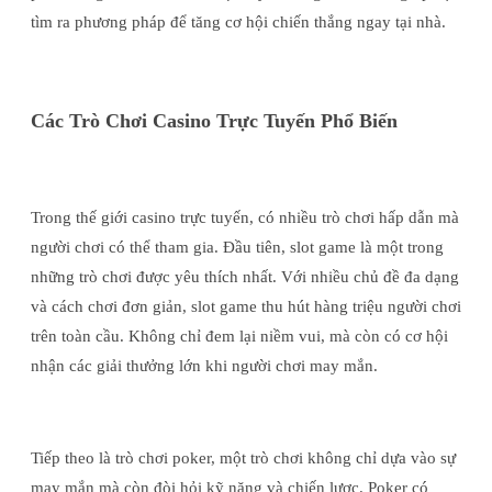
tìm ra phương pháp để tăng cơ hội chiến thắng ngay tại nhà.
Các Trò Chơi Casino Trực Tuyến Phổ Biến
Trong thế giới casino trực tuyến, có nhiều trò chơi hấp dẫn mà
người chơi có thể tham gia. Đầu tiên, slot game là một trong
những trò chơi được yêu thích nhất. Với nhiều chủ đề đa dạng
và cách chơi đơn giản, slot game thu hút hàng triệu người chơi
trên toàn cầu. Không chỉ đem lại niềm vui, mà còn có cơ hội
nhận các giải thưởng lớn khi người chơi may mắn.
Tiếp theo là trò chơi poker, một trò chơi không chỉ dựa vào sự
may mắn mà còn đòi hỏi kỹ năng và chiến lược. Poker có