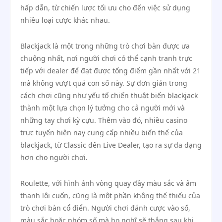
hấp dẫn, từ chiến lược tối ưu cho đến việc sử dụng
nhiều loại cược khác nhau.
Blackjack là một trong những trò chơi bàn được ưa
chuộng nhất, nơi người chơi có thể cạnh tranh trực
tiếp với dealer để đạt được tổng điểm gần nhất với 21
mà không vượt quá con số này. Sự đơn giản trong
cách chơi cũng như yếu tố chiến thuật biến blackjack
thành một lựa chọn lý tưởng cho cả người mới và
những tay chơi kỳ cựu. Thêm vào đó, nhiều casino
trực tuyến hiện nay cung cấp nhiều biến thể của
blackjack, từ Classic đến Live Dealer, tạo ra sự đa dạng
hơn cho người chơi.
Roulette, với hình ảnh vòng quay đầy màu sắc và âm
thanh lôi cuốn, cũng là một phần không thể thiếu của
trò chơi bàn cổ điển. Người chơi đánh cược vào số,
màu sắc hoặc nhóm số mà họ nghĩ sẽ thắng sau khi