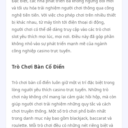
Đặc biệt, các nhà phát triển đã không ngừng đổi mới
và tối ưu hóa trải nghiệm người chơi thông qua công
nghệ tiên tiến. Với việc cho phép chơi trên nhiều thiết
bị khác nhau, từ máy tính tới điện thoại di động,
người chơi có thể dễ dàng truy cập vào các trò chơi
slot yêu thích mọi lúc, mọi nơi. Điều này đã góp phần
không nhỏ vào sự phát triển mạnh mẽ của ngành
công nghiệp casino trực tuyến.
Trò Chơi Bàn Cổ Điển
Trò chơi bàn cổ điển luôn giữ một vị trí đặc biệt trong
lòng người yêu thích casino trực tuyến. Những trò
chơi này không chỉ mang lại cảm giác hồi hộp, mà còn
giúp người chơi trải nghiệm những quy tắc và cách
chơi truyền thống. Một số trò chơi phổ biến nhất
trong danh mục này bao gồm blackjack, baccarat và
roulette. Mỗi trò chơi đều có những nét riêng biệt và