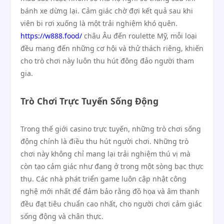
bánh xe dừng lại. Cảm giác chờ đợi kết quả sau khi
viên bi rơi xuống là một trải nghiệm khó quên.
https://w888.food/
châu Âu đến roulette Mỹ, mỗi loại
đều mang đến những cơ hội và thử thách riêng, khiến
cho trò chơi này luôn thu hút đông đảo người tham
gia.
Trò Chơi Trực Tuyến Sống Động
Trong thế giới casino trực tuyến, những trò chơi sống
động chính là điều thu hút người chơi. Những trò
chơi này không chỉ mang lại trải nghiệm thú vị mà
còn tạo cảm giác như đang ở trong một sòng bạc thực
thụ. Các nhà phát triển game luôn cập nhật công
nghệ mới nhất để đảm bảo rằng đồ họa và âm thanh
đều đạt tiêu chuẩn cao nhất, cho người chơi cảm giác
sống động và chân thực.