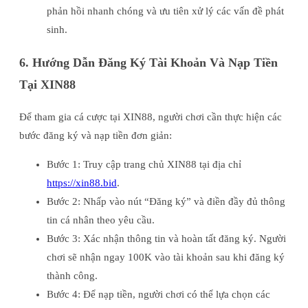
phản hồi nhanh chóng và ưu tiên xử lý các vấn đề phát
sinh.
6. Hướng Dẫn Đăng Ký Tài Khoản Và Nạp Tiền
Tại XIN88
Để tham gia cá cược tại XIN88, người chơi cần thực hiện các
bước đăng ký và nạp tiền đơn giản:
Bước 1: Truy cập trang chủ XIN88 tại địa chỉ
https://xin88.bid
.
Bước 2: Nhấp vào nút “Đăng ký” và điền đầy đủ thông
tin cá nhân theo yêu cầu.
Bước 3: Xác nhận thông tin và hoàn tất đăng ký. Người
chơi sẽ nhận ngay 100K vào tài khoản sau khi đăng ký
thành công.
Bước 4: Để nạp tiền, người chơi có thể lựa chọn các