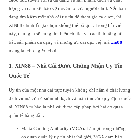
cược trực tuyến với sự đa dạng về sản phẩm, dịch vụ chất
lượng và cam kết bảo vệ quyền lợi của người chơi. Nếu bạn
đang tìm kiếm một nhà cái uy tín để tham gia cá cược, thì
XIN88 chính là lựa chọn không thể bỏ qua. Trong bài viết
này, chúng ta sẽ cùng tìm hiểu chi tiết về các tính năng nổi
bật, sản phẩm đa dạng và những ưu đãi đặc biệt mà
xin88
mang lại cho người chơi.
1. XIN88 – Nhà Cái Được Chứng Nhận Uy Tín
Quốc Tế
Uy tín của một nhà cái trực tuyến không chỉ nằm ở chất lượng
dịch vụ mà còn ở sự minh bạch và tuân thủ các quy định quốc
tế. XIN88 tự hào là nhà cái được cấp phép bởi hai cơ quan
quản lý hàng đầu:
Malta Gaming Authority (MGA): Là một trong những
cơ quan quản lý uy tín nhất thế giới, MGA đảm bảo