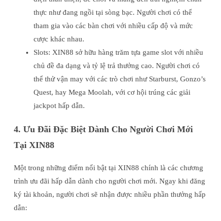
thực như đang ngồi tại sòng bạc. Người chơi có thể
tham gia vào các bàn chơi với nhiều cấp độ và mức
cược khác nhau.
Slots: XIN88 sở hữu hàng trăm tựa game slot với nhiều
chủ đề đa dạng và tỷ lệ trả thưởng cao. Người chơi có
thể thử vận may với các trò chơi như Starburst, Gonzo’s
Quest, hay Mega Moolah, với cơ hội trúng các giải
jackpot hấp dẫn.
4. Ưu Đãi Đặc Biệt Dành Cho Người Chơi Mới
Tại XIN88
Một trong những điểm nổi bật tại XIN88 chính là các chương
trình ưu đãi hấp dẫn dành cho người chơi mới. Ngay khi đăng
ký tài khoản, người chơi sẽ nhận được nhiều phần thưởng hấp
dẫn: