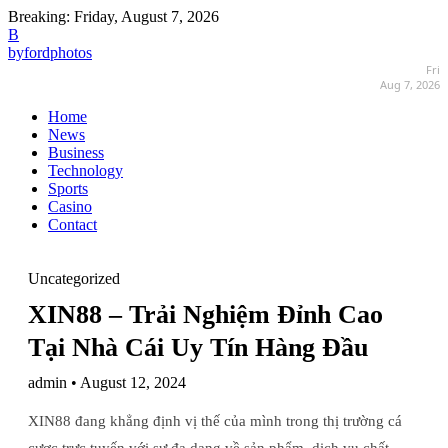
Breaking:
Friday, August 7, 2026
B
byfordphotos
Fri
Aug 7, 2026
Home
News
Business
Technology
Sports
Casino
Contact
Uncategorized
XIN88 – Trải Nghiệm Đỉnh Cao
Tại Nhà Cái Uy Tín Hàng Đầu
admin • August 12, 2024
XIN88 đang khẳng định vị thế của mình trong thị trường cá