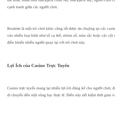
thể khác nhau như blackjack châu Âu, blackjack Mỹ, người chơi có
cạnh tranh giữa các người chơi.
Roulette là một trò chơi khác cũng rất được ưa chuộng tại các casi
vào nhiều loại hình như số cụ thể, nhóm số, màu sắc hoặc các cột 
điều khiến nhiều người quay lại với trò chơi này.
Lợi Ích của Casino Trực Tuyến
Casino trực tuyến mang lại nhiều lợi ích đáng kể cho người chơi, đặc
di chuyển đến một sòng bạc thực tế. Điều này tiết kiệm thời gian v