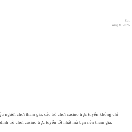
Sat
Aug 8, 2026
u người chơi tham gia, các trò chơi casino trực tuyến không chỉ
định trò chơi casino trực tuyến tốt nhất mà bạn nên tham gia.