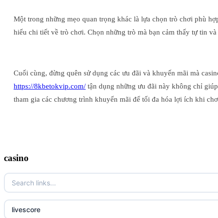
Một trong những mẹo quan trọng khác là lựa chọn trò chơi phù hợp v
hiểu chi tiết về trò chơi. Chọn những trò mà bạn cảm thấy tự tin và
Cuối cùng, đừng quên sử dụng các ưu đãi và khuyến mãi mà casino
https://8kbetokvip.com/
tận dụng những ưu đãi này không chỉ giúp 
tham gia các chương trình khuyến mãi để tối đa hóa lợi ích khi chơ
casino
livescore