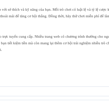
ới sở thích và kỹ năng của bạn. Mỗi trò chơi có luật lệ và tỷ lệ cược k
 thoải mái để tăng cơ hội thắng. Đồng thời, hãy thử chơi miễn phí để là
 trực tuyến cung cấp. Nhiều trang web có chương trình thưởng cho ngư
bạn tiết kiệm tiền mà còn mang lại thêm cơ hội trải nghiệm nhiều trò c
i.