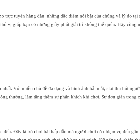
no trực tuyến hàng đầu, những đặc điểm nổi bật của chúng và lý do tại 
thú vị giúp bạn có những giây phút giải trí không thể quên. Hãy cùng 
ến nhất. Với nhiều chủ đề đa dạng và hình ảnh bắt mắt, slot thu hút ngư
òng thưởng, làm tăng thêm sự phấn khích khi chơi. Sự đơn giản trong cá
ắc đến. Đây là trò chơi bài hấp dẫn mà người chơi có nhiệm vụ đến gầ