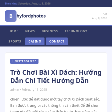
Breaking:
Saturday, August 8, 2026
Sat
B
byfordphotos
Aug 8, 2026
HOME
NEWS
BUSINESS
TECHNOLOGY
SPORTS
CASINO
CONTACT
UNCATEGORIZED
Trò Chơi Bài Xì Dách: Hướng
Dẫn Chi Tiết Hướng Dẫn
admin • February 15, 2025
chiến lược để đạt được một tay chơi Xì Dách xuất sắc.
Bạn được trang bị các thông tin cần thiết để để chơi
tham gia đó một cách cảm thấy tự tin, bao gồm việc