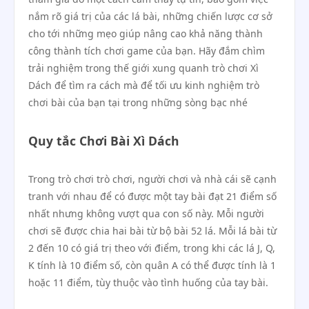
nắm rõ giá trị của các lá bài, những chiến lược cơ sở
cho tới những mẹo giúp nâng cao khả năng thành
công thành tích chơi game của bạn. Hãy đắm chìm
trải nghiệm trong thế giới xung quanh trò chơi Xì
Dách để tìm ra cách mà để tối ưu kinh nghiệm trò
chơi bài của bạn tại trong những sòng bạc nhé
Quy tắc Chơi Bài Xì Dách
Trong trò chơi trò chơi, người chơi và nhà cái sẽ cạnh
tranh với nhau để có được một tay bài đạt 21 điểm số
nhất nhưng không vượt qua con số này. Mỗi người
chơi sẽ được chia hai bài từ bộ bài 52 lá. Mỗi lá bài từ
2 đến 10 có giá trị theo với điểm, trong khi các lá J, Q,
K tính là 10 điểm số, còn quân A có thể được tính là 1
hoặc 11 điểm, tùy thuộc vào tình huống của tay bài.