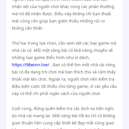
nhận xét của người chơi khác cùng các phần thưởng
mà nó đã nhận được. Điều này không chỉ bạn thoải
mái cũng còn giúp bạn giảm thiểu những rủi ro
không cần thiết.
Thứ hai trong lựa chọn, cần xem xét các loại game mà
nhà cái có. Mỗi một sòng bài có khả năng chuyên về
những loại game điển hình như xì dách,
https://98winn.live/
. Bạn có thể tìm một nhà cái sòng
bài có đa dạng trò chơi mà bạn thích thú và cảm thấy
thoải mái khi chơi. Ngoài ra, người chơi nên kiểm tra
điều kiện cược tối thiểu cho từng game, vì các yêu cầu
này có thể chi phối ngân sách của người chơi.
Cuối cùng, đừng quên kiểm tra các dịch vụ tiện nghi
do nhà cái mang lại. Một sòng bài tốt ko chỉ có không
gian thuận tiện cung cấp thiết kế đẹp mắt cũng giao