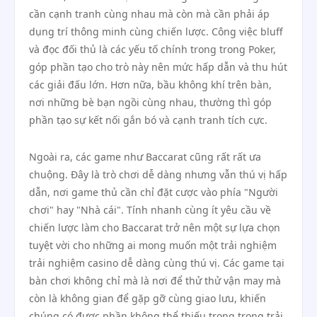
cần cạnh tranh cùng nhau mà còn mà cần phải áp
dụng trí thông minh cùng chiến lược. Công việc bluff
và đọc đối thủ là các yếu tố chính trong trong Poker,
góp phần tạo cho trò này nên mức hấp dẫn và thu hút
các giải đấu lớn. Hơn nữa, bầu không khí trên bàn,
nơi những bè bạn ngồi cùng nhau, thường thì góp
phần tạo sự kết nối gắn bó và cạnh tranh tích cực.
Ngoài ra, các game như Baccarat cũng rất rất ưa
chuộng. Đây là trò chơi dễ dàng nhưng vẫn thú vị hấp
dẫn, nơi game thủ cần chỉ đặt cược vào phía "Người
chơi" hay "Nhà cái". Tính nhanh cùng ít yêu cầu về
chiến lược làm cho Baccarat trở nên một sự lựa chọn
tuyệt vời cho những ai mong muốn một trải nghiệm
trải nghiệm casino dễ dàng cùng thú vị. Các game tại
bàn chơi không chỉ mà là nơi để thử thử vận may mà
còn là không gian để gặp gỡ cùng giao lưu, khiến
chúng có được phần không thể thiếu trong trong trải