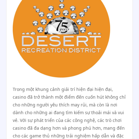
Trong một khung cảnh giải trí hiện đại hiện đại,
casino đã trở thành một điểm đến cuốn hút không chỉ
cho những người yêu thích may rủi, mà còn là nơi
dành cho những ai đang tìm kiếm sự thoải mái và vui
vẻ. Với sự phát triển của các công nghệ, các trò chơi
casino đã đa dạng hơn và phong phú hơn, mang đến
cho các game thủ những trải nghiệm hấp dẫn và đặc