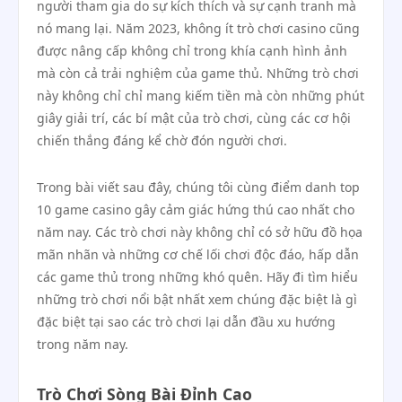
người tham gia do sự kích thích và sự cạnh tranh mà
nó mang lại. Năm 2023, không ít trò chơi casino cũng
được nâng cấp không chỉ trong khía cạnh hình ảnh
mà còn cả trải nghiệm của game thủ. Những trò chơi
này không chỉ chỉ mang kiếm tiền mà còn những phút
giây giải trí, các bí mật của trò chơi, cùng các cơ hội
chiến thắng đáng kể chờ đón người chơi.
Trong bài viết sau đây, chúng tôi cùng điểm danh top
10 game casino gây cảm giác hứng thú cao nhất cho
năm nay. Các trò chơi này không chỉ có sở hữu đồ họa
mãn nhãn và những cơ chế lối chơi độc đáo, hấp dẫn
các game thủ trong những khó quên. Hãy đi tìm hiểu
những trò chơi nổi bật nhất xem chúng đặc biệt là gì
đặc biệt tại sao các trò chơi lại dẫn đầu xu hướng
trong năm nay.
Trò Chơi Sòng Bài Đỉnh Cao