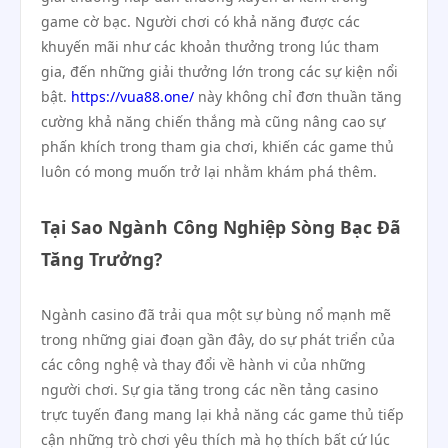
game cờ bạc. Người chơi có khả năng được các
khuyến mãi như các khoản thưởng trong lúc tham
gia, đến những giải thưởng lớn trong các sự kiện nổi
bật.
https://vua88.one/
này không chỉ đơn thuần tăng
cường khả năng chiến thắng mà cũng nâng cao sự
phấn khích trong tham gia chơi, khiến các game thủ
luôn có mong muốn trở lại nhằm khám phá thêm.
Tại Sao Ngành Công Nghiệp Sòng Bạc Đã
Tăng Trưởng?
Ngành casino đã trải qua một sự bùng nổ mạnh mẽ
trong những giai đoạn gần đây, do sự phát triển của
các công nghệ và thay đổi về hành vi của những
người chơi. Sự gia tăng trong các nền tảng casino
trực tuyến đang mang lại khả năng các game thủ tiếp
cận những trò chơi yêu thích mà họ thích bất cứ lúc