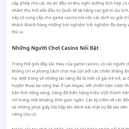
cấp phép cho các dự án đầu tư khu nghỉ dưỡng tích hợp có 
nhằm thu hút vốn đầu tư Quốc tế và nâng cao giá trị du lịch.
này có cung cấp cho game casino mà còn các dịch vụ giải tr
khách khách hàng những trải nghiệm trải nghiệm đa dạng v
thú vị.
Những Người Chơi Casino Nổi Bật
Trong thế giới đầy sắc màu của game casino, có các người c
không chỉ vì phong cách chơi mà còn bởi các chiến thắng ấ
họ. Một trong số những tài năng đó là một cô gái trẻ trẻ, ai 
huyền thoại tại sòng bạc ở Las Vegas. Với chiến lược cược 
bản lĩnh vững vàng, nàng đã biến hàng triệu USD thành tiề
chỉ trong một khoảng thời gian ngắn. Các kỷ niệm về các đê
và những phút giây hồi hộp khi đánh bài thật sự đã tạo nên
riêng cho cô.