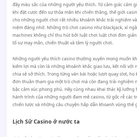
đầy màu sắc của những người yêu thích. Từ cảm giác cảm gi
khi đặt cược đến sự thỏa mãn khi chiến thắng, thế giới cas
cho những người chơi rất nhiều khoảnh khắc trải nghiệm v
niệm đáng nhớ. Những trò chơi casino như blackjack, xí ngầ
machines không chỉ thu hút bởi luật chơi luật chơi đơn giả
tố sự may mắn, chiến thuật và tâm lý người chơi.
Những người yêu thích casino thường xuyên mong muốn kh
kiếm lợi mà còn là những khoảnh khắc giao lưu, kết nối với
chia sẻ sở thích. Trong từng ván bài hoặc lượt quay slot, họ
đơn thuần tham gia một trò chơi mà còn đang trải nghiệm
bậc cảm xúc phong phú. Hãy cùng nhau khai thác kỹ lưỡng 
hành trình của những người đam mê casino, từ gốc rễ các t
chiến lược và những câu chuyện hấp dẫn khoanh vùng thế g
Lịch Sử Casino ở nước ta