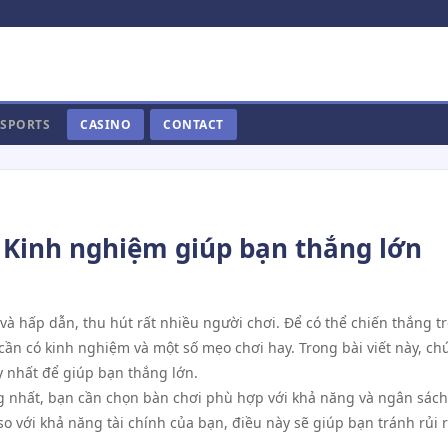
SPORTS
CASINO
CONTACT
 Kinh nghiệm giúp bạn thắng lớn
và hấp dẫn, thu hút rất nhiều người chơi. Để có thể chiến thắng t
cần có kinh nghiệm và một số mẹo chơi hay. Trong bài viết này, c
y nhất để giúp bạn thắng lớn.
g nhất, bạn cần chọn bàn chơi phù hợp với khả năng và ngân sách
 với khả năng tài chính của bạn, điều này sẽ giúp bạn tránh rủi 