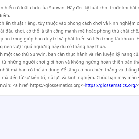
ần hiểu rõ luật chơi của Sunwin. Hãy đọc kỹ luật chơi trước khi bắt 
điểm.
ó chiến thuật riêng, tùy thuộc vào phong cách chơi và kinh nghiệm 
bắt đầu chơi, có thể là tấn công mạnh mẽ hoặc phòng thủ chặt chẽ
quan trọng giúp bạn duy trì và phát triển số tiền trong tài khoản. 
ng nên vượt quá ngưỡng này dù có thắng hay thua.
ành một cao thủ Sunwin, bạn cần thực hành và rèn luyện kỹ năng củ
ỏi từ những người chơi giỏi hơn và không ngừng hoàn thiện bản th
nhất mà bạn có thể áp dụng để tăng cơ hội chiến thắng và thắng 
mà đến từ sự kiên trì, nỗ lực và kinh nghiệm. Chúc bạn may mắn 
nwin: <a href=https://glossematics.org/>
https://glossematics.org/