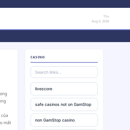
Thu
Aug 6, 2026
CASINO
livescore
rong
húng
safe casinos not on GamStop
 của
non GamStop casino
ro mất