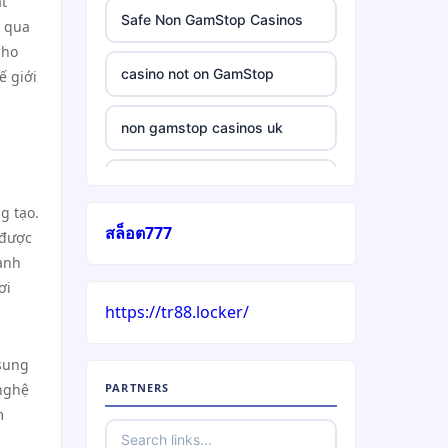
át
Safe Non GamStop Casinos
g qua
cho
casino not on GamStop
ế giới
non gamstop casinos uk
casino without gamstop
g tạo.
สล็อต777
5 pounds casino not on
 được
GamStop
hanh
ơi
https://tr88.locker/
trusted non UK casino
 sung
best Irish casinos
 nghệ
PARTNERS
m
https://tr88it.com/