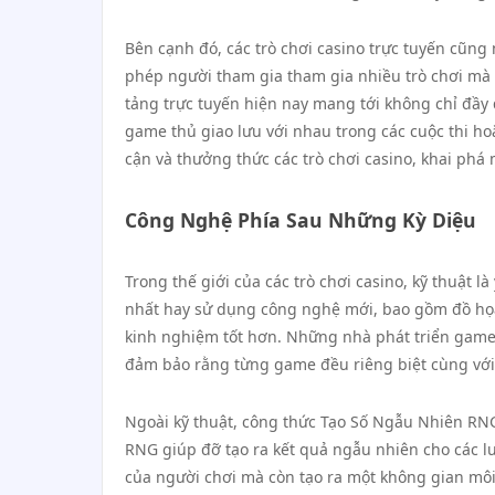
Bên cạnh đó, các trò chơi casino trực tuyến cũn
phép người tham gia tham gia nhiều trò chơi mà 
tảng trực tuyến hiện nay mang tới không chỉ đầy 
game thủ giao lưu với nhau trong các cuộc thi ho
cận và thưởng thức các trò chơi casino, khai phá 
Công Nghệ Phía Sau Những Kỳ Diệu
Trong thế giới của các trò chơi casino, kỹ thuật 
nhất hay sử dụng công nghệ mới, bao gồm đồ họa
kinh nghiệm tốt hơn. Những nhà phát triển game
đảm bảo rằng từng game đều riêng biệt cùng với
Ngoài kỹ thuật, công thức Tạo Số Ngẫu Nhiên RNG
RNG giúp đỡ tạo ra kết quả ngẫu nhiên cho các l
của người chơi mà còn tạo ra một không gian môi