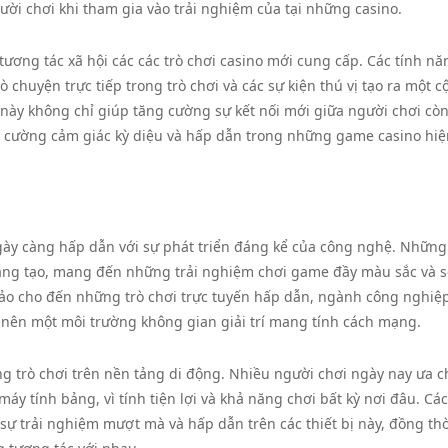
ời chơi khi tham gia vào trải nghiệm của tại những casino.
ương tác xã hội các các trò chơi casino mới cung cấp. Các tính nă
 chuyện trực tiếp trong trò chơi và các sự kiện thú vị tạo ra một c
này không chỉ giúp tăng cường sự kết nối mới giữa người chơi cò
 cường cảm giác kỳ diệu và hấp dẫn trong những game casino hiệ
ngày càng hấp dẫn với sự phát triển đáng kể của công nghệ. Nhữn
áng tạo, mang đến những trải nghiệm chơi game đầy màu sắc và 
 ảo cho đến những trò chơi trực tuyến hấp dẫn, ngành công nghiệ
 nên một môi trường không gian giải trí mang tính cách mạng.
g trò chơi trên nền tảng di động. Nhiều người chơi ngày nay ưa 
máy tính bảng, vì tính tiện lợi và khả năng chơi bất kỳ nơi đâu. Cá
sự trải nghiệm mượt mà và hấp dẫn trên các thiết bị này, đồng thờ