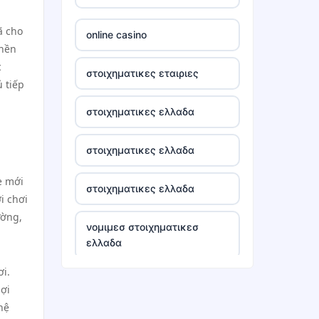
tr88
ã cho
online casino
nền
tg88 win
c
στοιχηματικες εταιριες
 tiếp
TR88 ARMY
στοιχηματικες ελλαδα
uu88 com
στοιχηματικες ελλαδα
tr88 trang chủ
e mới
στοιχηματικες ελλαδα
i chơi
tg88 trang chủ
ường,
νομιμεσ στοιχηματικεσ
ελλαδα
tg88.com
i.
bästa casino utan svensk
lc88
ợi
licens
hệ