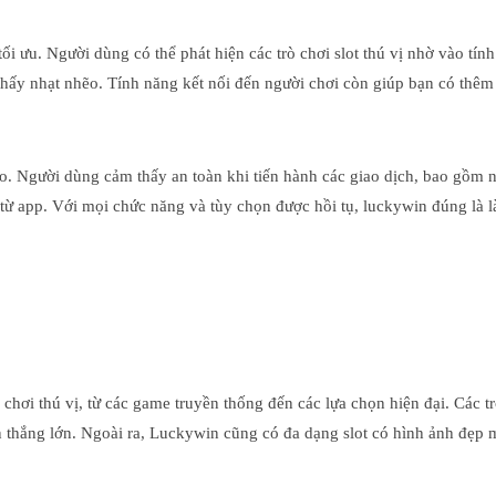
tối ưu. Người dùng có thể phát hiện các trò chơi slot thú vị nhờ vào tí
hấy nhạt nhẽo. Tính năng kết nối đến người chơi còn giúp bạn có thêm 
. Người dùng cảm thấy an toàn khi tiến hành các giao dịch, bao gồm nạ
 từ app. Với mọi chức năng và tùy chọn được hồi tụ, luckywin đúng là là
chơi thú vị, từ các game truyền thống đến các lựa chọn hiện đại. Các tr
ến thắng lớn. Ngoài ra, Luckywin cũng có đa dạng slot có hình ảnh đẹp 