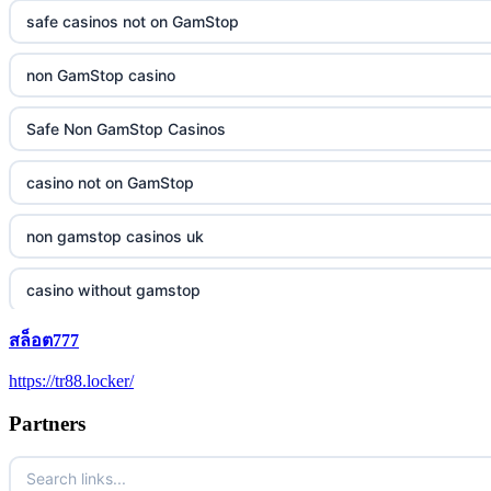
safe casinos not on GamStop
non GamStop casino
Safe Non GamStop Casinos
casino not on GamStop
non gamstop casinos uk
casino without gamstop
สล็อต777
5 pounds casino not on GamStop
https://tr88.locker/
trusted non UK casino
Partners
best Irish casinos