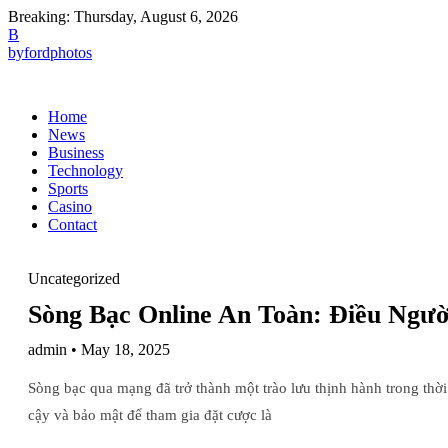
Breaking:
Thursday, August 6, 2026
B
byfordphotos
Home
News
Business
Technology
Sports
Casino
Contact
Uncategorized
Sòng Bạc Online An Toàn: Điều Ngườ
admin • May 18, 2025
Sòng bạc qua mạng đã trở thành một trào lưu thịnh hành trong thờ
cậy và bảo mật để tham gia đặt cược là