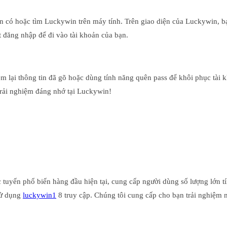
ạn có hoặc tìm Luckywin trên máy tính. Trên giao diện của Luckywin, 
 đăng nhập để đi vào tài khoản của bạn.
em lại thông tin đã gõ hoặc dùng tính năng quên pass để khôi phục tài 
trải nghiệm đáng nhớ tại Luckywin!
uyến phổ biến hàng đầu hiện tại, cung cấp người dùng số lượng lớn tín
sử dụng
luckywin1
8 truy cập. Chúng tôi cung cấp cho bạn trải nghiệm m