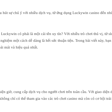
thu hút sự chú ý với nhiều dịch vụ, từ ứng dụng Luckywin casino đến n
uckywin có phải là một cái tên uy tín? Với nhiều trò chơi thú vị, từ sl
hiệm một cách dễ dàng là hết sức thuận tiện. Trong bài viết này, bạn 
ải mái và hiệu quả nhất.
hiện giờ, cung cấp dịch vụ cho người chơi trên toàn cầu. Với giao diệ
 không chỉ có thể tham gia vào các trò chơi casino mà còn có cơ hội trả