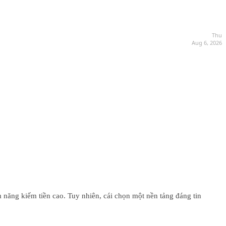
Thu
Aug 6, 2026
 năng kiếm tiền cao. Tuy nhiên, cái chọn một nền tảng đáng tin