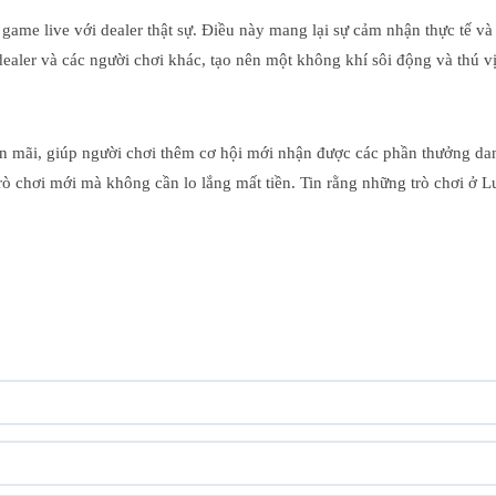
ame live với dealer thật sự. Điều này mang lại sự cảm nhận thực tế và
ealer và các người chơi khác, tạo nên một không khí sôi động và thú vị
n mãi, giúp người chơi thêm cơ hội mới nhận được các phần thưởng da
rò chơi mới mà không cần lo lắng mất tiền. Tin rằng những trò chơi ở