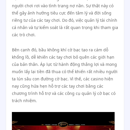
người chơi rơi vào tình trạng nợ nần. Sự thật này có
thể gây ảnh hưởng tiêu cực đến tâm lý và đời sống
riêng tư của các tay chơi. Do đó, việc quản lý tài chính
cá nhân và tự kiểm soát là rất quan trọng khi tham gia
các trò chơi.
Bên cạnh đó, bầu không khí cờ bạc tạo ra cám dỗ
khổng lồ, dễ khiến các tay chơi bỏ quên các giới hạn
của bản thân. Áp lực từ hành động thắng lợi và mong
muốn lấy lại tiền đã thua có thể khiến rất nhiều người
ta lún sâu con đường cờ bạc. Vì thế, các casino hiện
nay cũng hứa hẹn hỗ trợ các tay chơi bằng các
chương trình hỗ trợ và các công cụ quản lý cờ bạc có
trách nhiệm.