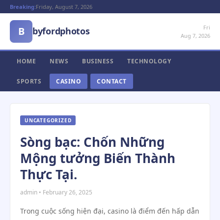
Breaking:
Friday, August 7, 2026
Fri
B
byfordphotos
Aug 7, 2026
HOME
NEWS
BUSINESS
TECHNOLOGY
SPORTS
CASINO
CONTACT
UNCATEGORIZED
Sòng bạc: Chốn Những
Mộng tưởng Biến Thành
Thực Tại.
admin • February 26, 2025
Trong cuộc sống hiện đại, casino là điểm đến hấp dẫn