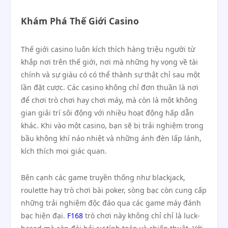
Khám Phá Thế Giới Casino
Thế giới casino luôn kích thích hàng triệu người từ
khắp nơi trên thế giới, nơi mà những hy vọng về tài
chính và sự giàu có có thể thành sự thật chỉ sau một
lần đặt cược. Các casino không chỉ đơn thuần là nơi
để chơi trò chơi hay chơi máy, mà còn là một không
gian giải trí sôi động với nhiều hoạt động hấp dẫn
khác. Khi vào một casino, bạn sẽ bị trải nghiệm trong
bầu không khí náo nhiệt và những ánh đèn lấp lánh,
kích thích mọi giác quan.
Bên cạnh các game truyền thống như blackjack,
roulette hay trò chơi bài poker, sòng bạc còn cung cấp
những trải nghiệm độc đáo qua các game máy đánh
bạc hiện đại.
F168
trò chơi này không chỉ chỉ là luck-