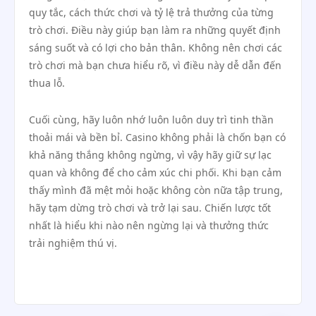
quy tắc, cách thức chơi và tỷ lệ trả thưởng của từng
trò chơi. Điều này giúp bạn làm ra những quyết định
sáng suốt và có lợi cho bản thân. Không nên chơi các
trò chơi mà bạn chưa hiểu rõ, vì điều này dễ dẫn đến
thua lỗ.
Cuối cùng, hãy luôn nhớ luôn luôn duy trì tinh thần
thoải mái và bền bỉ. Casino không phải là chốn bạn có
khả năng thắng không ngừng, vì vậy hãy giữ sự lạc
quan và không để cho cảm xúc chi phối. Khi bạn cảm
thấy mình đã mệt mỏi hoặc không còn nữa tập trung,
hãy tạm dừng trò chơi và trở lại sau. Chiến lược tốt
nhất là hiểu khi nào nên ngừng lại và thưởng thức
trải nghiệm thú vị.