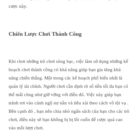
cược này.
Chiến Lược Chơi Thành Công
Khi chơi những trò chơi sòng bạc, việc làm sử dụng những kế
hoạch chơi thành công có khả năng giúp bạn gia tăng khả
năng chiến thắng. Một trong các kế hoạch phổ biến nhất là
quản lý tài chính. Người chơi cần định rõ số tiền tối đa bạn có
thể mất cũng như giữ vững với điều đó. Việc này giúp bạn
tránh rơi vào cảnh ngộ nợ nần và tiêu xài theo cách vô tội vạ .
Bên cạnh đó , bạn nên chia nhỏ ngân sách của bạn cho các trò
chơi, điều này sẽ bạn không bị bị lôi cuốn để cược quá cao
vào mỗi lượt chơi.