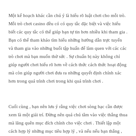
Một kế hoạch khác cần chú ý là hiểu rõ luật chơi cho mỗi trò.
Mỗi trò chơi casino đều có có quy tắc đặc biệt và việc hiểu
biết các quy tắc có thể giúp bạn tự tin hơn nhiều khi tham gia .
Bạn có thể tham khảo tìm hiểu những hướng dẫn trực tuyến
và tham gia vào những buổi tập huấn để làm quen với các các
trò chơi mà bạn muốn thử sức . Sự chuẩn bị này không chỉ
giúp người chơi hiểu rõ hơn về cách thức cách thức hoạt động
mà còn giúp người chơi đưa ra những quyết định chính xác
hơn trong quá trình chơi trong khi quá trình chơi .
Cuối cùng , bạn nên lưu ý rằng việc chơi sòng bạc cần được
xem là một giải trí. Đừng nên quá chú tâm vào việc thắng thua
mà lãng quên mục đích chính cho việc chơi . Thiết lập một
cách hợp lý những mục tiêu hợp lý , và nếu nếu bạn thắng ,