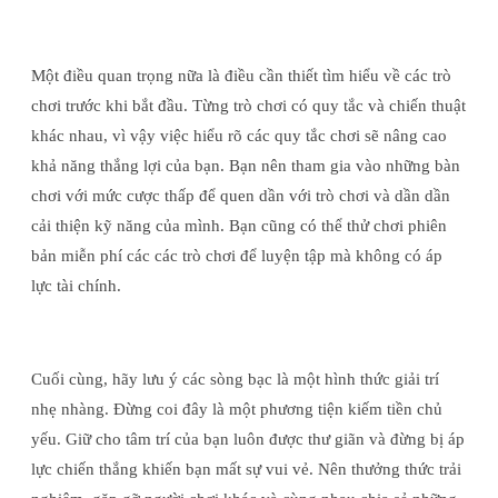
Một điều quan trọng nữa là điều cần thiết tìm hiểu về các trò
chơi trước khi bắt đầu. Từng trò chơi có quy tắc và chiến thuật
khác nhau, vì vậy việc hiểu rõ các quy tắc chơi sẽ nâng cao
khả năng thắng lợi của bạn. Bạn nên tham gia vào những bàn
chơi với mức cược thấp để quen dần với trò chơi và dần dần
cải thiện kỹ năng của mình. Bạn cũng có thể thử chơi phiên
bản miễn phí các các trò chơi để luyện tập mà không có áp
lực tài chính.
Cuối cùng, hãy lưu ý các sòng bạc là một hình thức giải trí
nhẹ nhàng. Đừng coi đây là một phương tiện kiếm tiền chủ
yếu. Giữ cho tâm trí của bạn luôn được thư giãn và đừng bị áp
lực chiến thắng khiến bạn mất sự vui vẻ. Nên thưởng thức trải