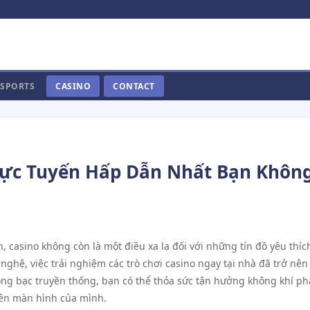
SPORTS
CASINO
CONTACT
rực Tuyến Hấp Dẫn Nhất Bạn Khôn
n, casino không còn là một điều xa lạ đối với những tín đồ yêu thí
nghệ, việc trải nghiệm các trò chơi casino ngay tại nhà đã trở nên
ng bạc truyền thống, bạn có thể thỏa sức tận hưởng không khí p
trên màn hình của mình.