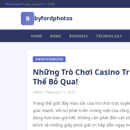
Breaking:
Friday, August 7, 2026
byfordphotos
B
HOME
NEWS
BUSINESS
TECHNOLOGY
UNCATEGORIZED
Những Trò Chơi Casino T
Thể Bỏ Qua!
admin • February 11, 2025
Trong thế giới đầy màu sắc của trò chơi trực tuyế
giác mạnh. Với sự phát triển chóng mặt của công 
dàng hơn bao giờ hết. Không cần phải đến các sò
khích và những giây phút giải trí hấp dẫn ngay 