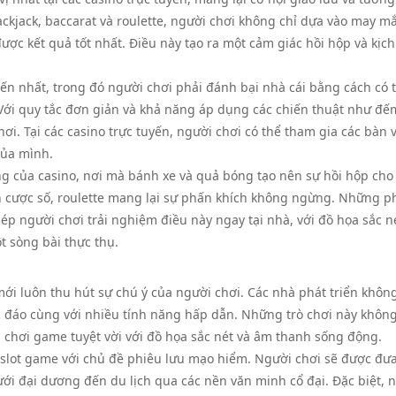
ackjack, baccarat và roulette, người chơi không chỉ dựa vào may 
ợc kết quả tốt nhất. Điều này tạo ra một cảm giác hồi hộp và kịch
 biến nhất, trong đó người chơi phải đánh bại nhà cái bằng cách có 
ới quy tắc đơn giản và khả năng áp dụng các chiến thuật như đếm
ơi. Tại các casino trực tuyến, người chơi có thể tham gia các bàn 
của mình.
ợng của casino, nơi mà bánh xe và quả bóng tạo nên sự hồi hộp cho
ến cược số, roulette mang lại sự phấn khích không ngừng. Những p
ép người chơi trải nghiệm điều này ngay tại nhà, với đồ họa sắc n
 sòng bài thực thụ.
mới luôn thu hút sự chú ý của người chơi. Các nhà phát triển khôn
 đáo cùng với nhiều tính năng hấp dẫn. Những trò chơi này không
chơi game tuyệt vời với đồ họa sắc nét và âm thanh sống động.
à slot game với chủ đề phiêu lưu mạo hiểm. Người chơi sẽ được đư
ới đại dương đến du lịch qua các nền văn minh cổ đại. Đặc biệt,