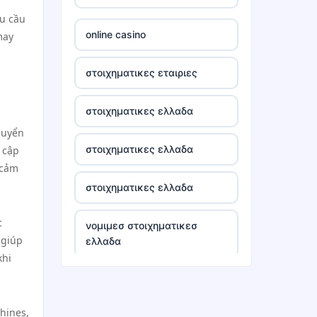
êu cầu
tr88
online casino
may
tg88 win
στοιχηματικες εταιριες
TR88 ARMY
στοιχηματικες ελλαδα
huyển
uu88 com
στοιχηματικες ελλαδα
y cập
 cảm
tr88 trang chủ
στοιχηματικες ελλαδα
tg88 trang chủ
c
νομιμεσ στοιχηματικεσ
 giúp
ελλαδα
tg88.com
khi
bästa casino utan svensk
lc88
licens
chines,