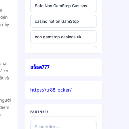
Safe Non GamStop Casinos
ựa
 đến
casino not on GamStop
n này
non gamstop casinos uk
casino without gamstop
phải
สล็อต777
5 pounds casino not on
và cơ
GamStop
ắt và
https://tr88.locker/
trusted non UK casino
 người
best Irish casinos
 điểm
PARTNERS
a
https://tr88it.com/