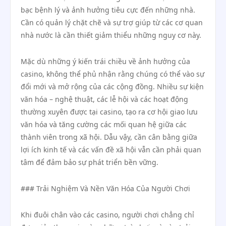
bạc bệnh lý và ảnh hưởng tiêu cực đến những nhà.
Cần có quản lý chặt chẽ và sự trợ giúp từ các cơ quan
nhà nước là cần thiết giảm thiểu những nguy cơ này.
Mặc dù những ý kiến trái chiều về ảnh hưởng của
casino, không thể phủ nhận rằng chúng có thể vào sự
đổi mới và mở rộng của các cộng đồng. Nhiều sự kiện
văn hóa – nghệ thuật, các lễ hội và các hoạt động
thường xuyên được tại casino, tạo ra cơ hội giao lưu
văn hóa và tăng cường các mối quan hệ giữa các
thành viên trong xã hội. Dẫu vậy, cần cân bằng giữa
lợi ích kinh tế và các vấn đề xã hội vẫn cần phải quan
tâm để đảm bảo sự phát triển bền vững.
### Trải Nghiệm Và Nền Văn Hóa Của Người Chơi
Khi đuôi chân vào các casino, người chơi chẳng chỉ