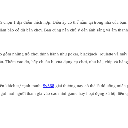
lựa chọn 1 địa điểm thích hợp. Điều ấy có thể nằm tại trong nhà của bạ
đảm bảo có đủ bàn chơi. Bạn cũng nên chú ý đến ánh sáng và âm thanh 
o gồm những trò chơi thịnh hành như poker, blackjack, roulette và máy
. Thêm vào đó, hãy chuẩn bị vừa dụng cụ chơi, như bài, chip và bảng 
ến khích sự cạnh tranh.
Sv368
giải thưởng này có thể là đồ uống miễn 
gọi mọi người tham gia vào các mini-game hay hoạt động xã hội liên q