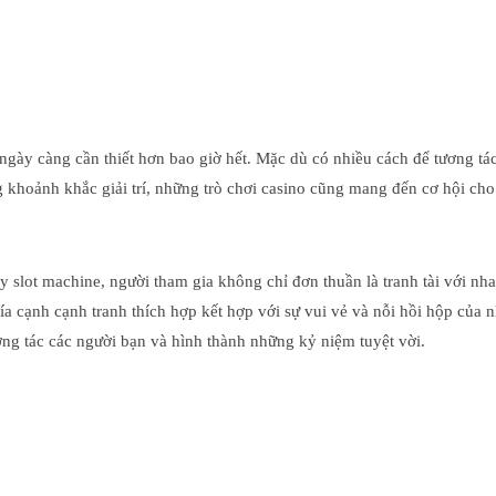
ngày càng cần thiết hơn bao giờ hết. Mặc dù có nhiều cách để tương tác 
khoảnh khắc giải trí, những trò chơi casino cũng mang đến cơ hội cho 
y slot machine, người tham gia không chỉ đơn thuần là tranh tài với n
ía cạnh cạnh tranh thích hợp kết hợp với sự vui vẻ và nỗi hồi hộp của
ơng tác các người bạn và hình thành những kỷ niệm tuyệt vời.