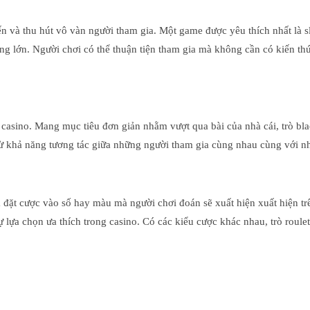
n và thu hút vô vàn người tham gia. Một game được yêu thích nhất là 
 lớn. Người chơi có thể thuận tiện tham gia mà không cần có kiến thứ
 casino. Mang mục tiêu đơn giản nhằm vượt qua bài của nhà cái, trò bl
 từ khả năng tương tác giữa những người tham gia cùng nhau cùng với n
a đặt cược vào số hay màu mà người chơi đoán sẽ xuất hiện xuất hiện t
sự lựa chọn ưa thích trong casino. Có các kiểu cược khác nhau, trò roul