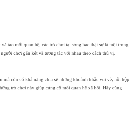
và tạo mối quan hệ, các trò chơi tại sòng bạc thật sự là một trong
người chơi gắn kết và tương tác với nhau theo cách thú vị.
hau mà còn có khả năng chia sẽ những khoảnh khắc vui vẻ, hồi hộp
 những trò chơi này giúp củng cố mối quan hệ xã hội. Hãy cùng