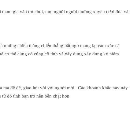
i tham gia vào trò chơi, mọi người người thường xuyên cười đùa và
 và những chiến thắng chiến thắng bất ngờ mang lại cảm xúc cá
thể có thể củng cố củng cố tình và xây dựng xây dựng kỷ niệm
 mà mà để để, giao lưu với với người mới . Các khoảnh khắc này này
từ đó tình bạn trở nên bền chặt hơn.