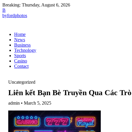
Breaking:
Thursday, August 6, 2026
B
byfordphotos
Home
News
Business
Technology
Sports
Casino
Contact
Uncategorized
Liên kết Bạn Bè Truyền Qua Các Trò
admin • March 5, 2025