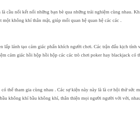
 là cầu nối kết nối những bạn bè qua những trải nghiệm cùng nhau. Kh
t một không khí thân mật, giúp mối quan hệ quan hệ các các .
n lấp lánh tạo cảm giác phấn khích người chơi. Các trận đấu kịch tính
ệm cảm giác hồi hộp hồi hộp các các trò chơi poker hay blackjack có 
bè có thể tham gia cùng nhau . Các sự kiện này này là là cơ hội thử sức
u không khí bầu không khí, thân thiện mọi người người với với, nhau 