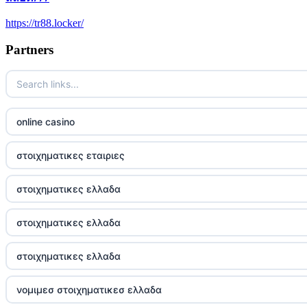
https://tr88.locker/
trusted non UK casino
Partners
best Irish casinos
https://tr88it.com/
online casino
tr88
στοιχηματικες εταιριες
tg88 win
στοιχηματικες ελλαδα
TR88 ARMY
στοιχηματικες ελλαδα
uu88 com
στοιχηματικες ελλαδα
tr88 trang chủ
νομιμεσ στοιχηματικεσ ελλαδα
tg88 trang chủ