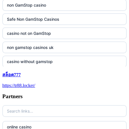
non GamStop casino
Safe Non GamStop Casinos
casino not on GamStop
non gamstop casinos uk
casino without gamstop
สล็อต777
5 pounds casino not on GamStop
https://tr88.locker/
trusted non UK casino
Partners
best Irish casinos
https://tr88it.com/
online casino