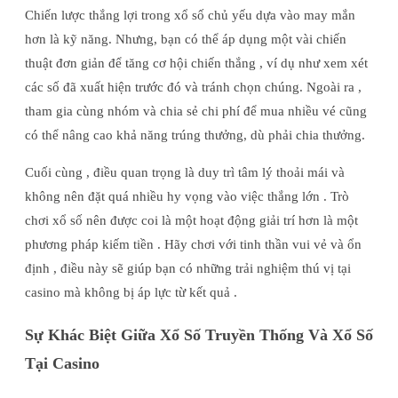
Chiến lược thắng lợi trong xổ số chủ yếu dựa vào may mắn
hơn là kỹ năng. Nhưng, bạn có thể áp dụng một vài chiến
thuật đơn giản để tăng cơ hội chiến thắng , ví dụ như xem xét
các số đã xuất hiện trước đó và tránh chọn chúng. Ngoài ra ,
tham gia cùng nhóm và chia sẻ chi phí để mua nhiều vé cũng
có thể nâng cao khả năng trúng thưởng, dù phải chia thưởng.
Cuối cùng , điều quan trọng là duy trì tâm lý thoải mái và
không nên đặt quá nhiều hy vọng vào việc thắng lớn . Trò
chơi xổ số nên được coi là một hoạt động giải trí hơn là một
phương pháp kiếm tiền . Hãy chơi với tinh thần vui vẻ và ổn
định , điều này sẽ giúp bạn có những trải nghiệm thú vị tại
casino mà không bị áp lực từ kết quả .
Sự Khác Biệt Giữa Xổ Số Truyền Thống Và Xổ Số
Tại Casino