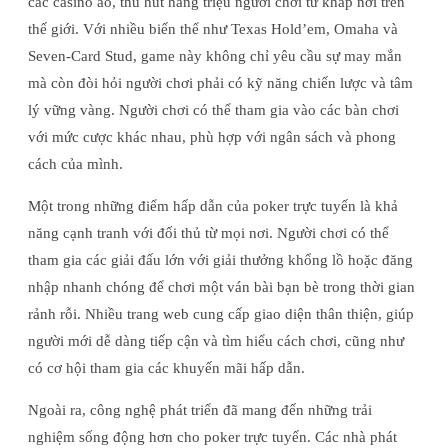
các casino ảo, thu hút hàng triệu người chơi từ khắp nơi trên
thế giới. Với nhiều biến thể như Texas Hold’em, Omaha và
Seven-Card Stud, game này không chỉ yêu cầu sự may mắn
mà còn đòi hỏi người chơi phải có kỹ năng chiến lược và tâm
lý vững vàng. Người chơi có thể tham gia vào các bàn chơi
với mức cược khác nhau, phù hợp với ngân sách và phong
cách của mình.
Một trong những điểm hấp dẫn của poker trực tuyến là khả
năng cạnh tranh với đối thủ từ mọi nơi. Người chơi có thể
tham gia các giải đấu lớn với giải thưởng khổng lồ hoặc đăng
nhập nhanh chóng để chơi một ván bài bạn bè trong thời gian
rảnh rỗi. Nhiều trang web cung cấp giao diện thân thiện, giúp
người mới dễ dàng tiếp cận và tìm hiểu cách chơi, cũng như
có cơ hội tham gia các khuyến mãi hấp dẫn.
Ngoài ra, công nghệ phát triển đã mang đến những trải
nghiệm sống động hơn cho poker trực tuyến. Các nhà phát