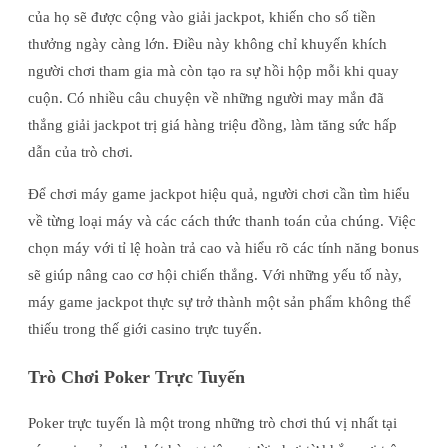
của họ sẽ được cộng vào giải jackpot, khiến cho số tiền
thưởng ngày càng lớn. Điều này không chỉ khuyến khích
người chơi tham gia mà còn tạo ra sự hồi hộp mỗi khi quay
cuộn. Có nhiều câu chuyện về những người may mắn đã
thắng giải jackpot trị giá hàng triệu đồng, làm tăng sức hấp
dẫn của trò chơi.
Để chơi máy game jackpot hiệu quả, người chơi cần tìm hiểu
về từng loại máy và các cách thức thanh toán của chúng. Việc
chọn máy với tỉ lệ hoàn trả cao và hiểu rõ các tính năng bonus
sẽ giúp nâng cao cơ hội chiến thắng. Với những yếu tố này,
máy game jackpot thực sự trở thành một sản phẩm không thể
thiếu trong thế giới casino trực tuyến.
Trò Chơi Poker Trực Tuyến
Poker trực tuyến là một trong những trò chơi thú vị nhất tại