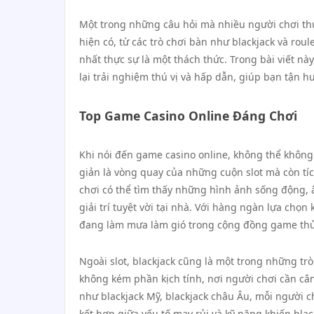
Một trong những câu hỏi mà nhiều người chơi thườ
hiện có, từ các trò chơi bàn như blackjack và rou
nhất thực sự là một thách thức. Trong bài viết n
lại trải nghiệm thú vị và hấp dẫn, giúp bạn tận h
Top Game Casino Online Đáng Chơi
Khi nói đến game casino online, không thể không 
giản là vòng quay của những cuộn slot mà còn tí
chơi có thể tìm thấy những hình ảnh sống động, 
giải trí tuyệt vời tại nhà. Với hàng ngàn lựa chọn 
đang làm mưa làm gió trong cộng đồng game thủ
Ngoài slot, blackjack cũng là một trong những trò
không kém phần kịch tính, nơi người chơi cần câ
như blackjack Mỹ, blackjack châu Âu, mỗi người c
kết hợp giữa yếu tố may rủi và kỹ năng khiến bl