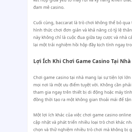
đam mê casino.
Cuối cùng, baccarat là trò chơi không thể bỏ qua
hình thức chơi đơn giản và khả năng có tỷ lệ thắn
này không chỉ là cuộc đua giữa tay cược và nhà c
lại một trải nghiệm hồi hộp đầy kịch tính ngay t
Lợi Ích Khi Chơi Game Casino Tại Nhà
Chơi game casino tại nhà mang lại sự tiện lợi lớn
mọi nơi là một ưu điểm tuyệt vời. Không cần phải
tham gia ngay trên thiết bị di động hoặc máy tính 
đồng thời tạo ra một không gian thoải mái để tận
Một lợi ích khác của việc chơi game casino onlin
cập nhật và phát triển nhiều loại trò chơi khác nh
chọn và thử nghiệm nhiều trò chơi mà không bị g