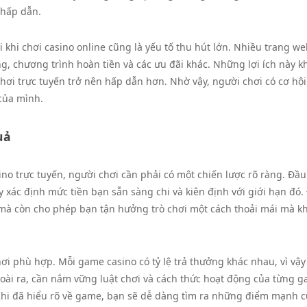
 hấp dẫn.
 khi chơi casino online cũng là yếu tố thu hút lớn. Nhiều trang w
g, chương trình hoàn tiền và các ưu đãi khác. Những lợi ích này 
chơi trực tuyến trở nên hấp dẫn hơn. Nhờ vậy, người chơi có cơ hội
 của mình.
uả
no trực tuyến, người chơi cần phải có một chiến lược rõ ràng. Đầu 
 xác định mức tiền bạn sẵn sàng chi và kiên định với giới hạn đó.
 mà còn cho phép bạn tận hưởng trò chơi một cách thoải mái mà k
hơi phù hợp. Mỗi game casino có tỷ lệ trả thưởng khác nhau, vì vậy
goài ra, cần nắm vững luật chơi và cách thức hoạt động của từng 
Khi đã hiểu rõ về game, bạn sẽ dễ dàng tìm ra những điểm mạnh 