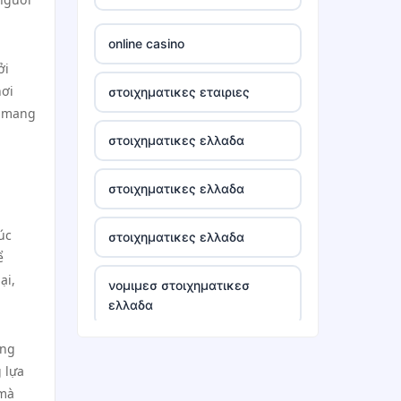
tr88
online casino
ởi
tg88 win
hơi
στοιχηματικες εταιριες
t mang
TR88 ARMY
στοιχηματικες ελλαδα
uu88 com
στοιχηματικες ελλαδα
tr88 trang chủ
úc
στοιχηματικες ελλαδα
ể
tg88 trang chủ
ại,
νομιμεσ στοιχηματικεσ
ελλαδα
tg88.com
ờng
bästa casino utan svensk
lc88
g lựa
licens
 mà