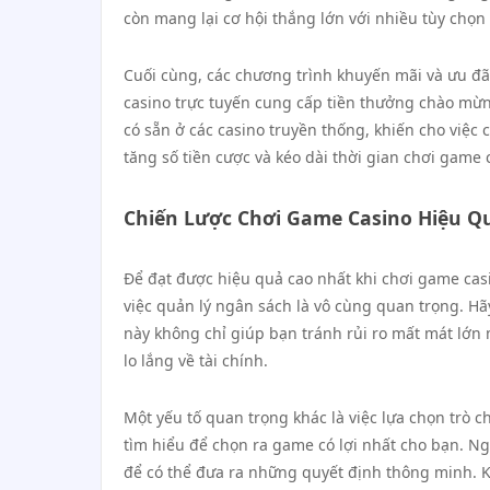
còn mang lại cơ hội thắng lớn với nhiều tùy chọn
Cuối cùng, các chương trình khuyến mãi và ưu đãi
casino trực tuyến cung cấp tiền thưởng chào mừn
có sẵn ở các casino truyền thống, khiến cho việc 
tăng số tiền cược và kéo dài thời gian chơi game
Chiến Lược Chơi Game Casino Hiệu Q
Để đạt được hiệu quả cao nhất khi chơi game casi
việc quản lý ngân sách là vô cùng quan trọng. Hãy
này không chỉ giúp bạn tránh rủi ro mất mát lớn
lo lắng về tài chính.
Một yếu tố quan trọng khác là việc lựa chọn trò c
tìm hiểu để chọn ra game có lợi nhất cho bạn. N
để có thể đưa ra những quyết định thông minh. 