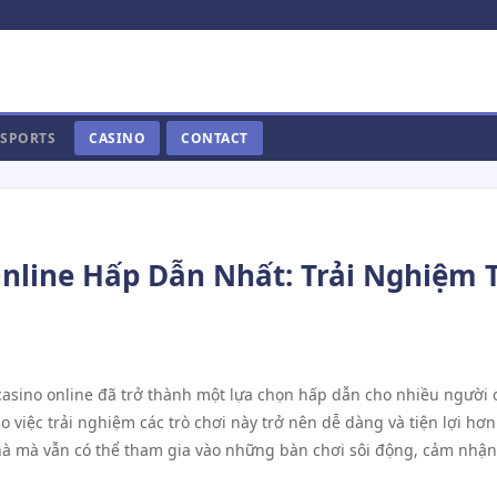
SPORTS
CASINO
CONTACT
line Hấp Dẫn Nhất: Trải Nghiệm 
 casino online đã trở thành một lựa chọn hấp dẫn cho nhiều người 
việc trải nghiệm các trò chơi này trở nên dễ dàng và tiện lợi hơ
nhà mà vẫn có thể tham gia vào những bàn chơi sôi động, cảm nhậ