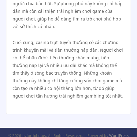
người chia bài thật. Sự phong phú này không chỉ hấp
dẫn mà còn cải thiện trải nghiệm chơi game của
người chơi, giúp họ dễ dàng tìm ra trò chơi phù hợp
với sở thích cá nhân.
Cuối cùng, casino trực tuyến thường có các chương
trình khuyến mãi và tiền thưởng hấp dẫn. Người chơi
có thể nhận được tiền thưởng chào mừng, tiền
thưởng nạp lại và nhiều ưu đãi khác mà không thể
tìm thấy ở sòng bạc truyền thống. Những khoản
thưởng này không chỉ tăng cường vốn chơi game mà
còn tạo ra nhiều cơ hội thắng lớn hơn, từ đó giúp
người chơi tận hưởng trải nghiệm gambling tốt nhất.
© 2026 byfordphotos. All Rights Reserved. | Powered by
WordPress