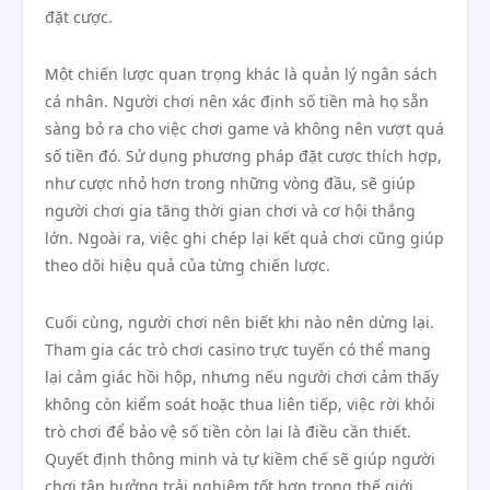
đặt cược.
Một chiến lược quan trọng khác là quản lý ngân sách
cá nhân. Người chơi nên xác định số tiền mà họ sẵn
sàng bỏ ra cho việc chơi game và không nên vượt quá
số tiền đó. Sử dụng phương pháp đặt cược thích hợp,
như cược nhỏ hơn trong những vòng đầu, sẽ giúp
người chơi gia tăng thời gian chơi và cơ hội thắng
lớn. Ngoài ra, việc ghi chép lại kết quả chơi cũng giúp
theo dõi hiệu quả của từng chiến lược.
Cuối cùng, người chơi nên biết khi nào nên dừng lại.
Tham gia các trò chơi casino trực tuyến có thể mang
lại cảm giác hồi hộp, nhưng nếu người chơi cảm thấy
không còn kiểm soát hoặc thua liên tiếp, việc rời khỏi
trò chơi để bảo vệ số tiền còn lại là điều cần thiết.
Quyết định thông minh và tự kiềm chế sẽ giúp người
chơi tận hưởng trải nghiệm tốt hơn trong thế giới