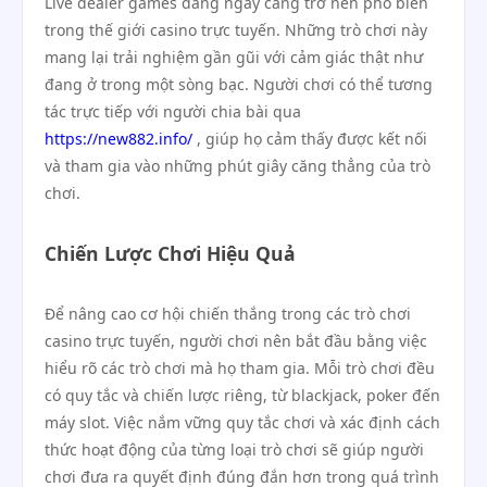
Live dealer games đang ngày càng trở nên phổ biến
trong thế giới casino trực tuyến. Những trò chơi này
mang lại trải nghiệm gần gũi với cảm giác thật như
đang ở trong một sòng bạc. Người chơi có thể tương
tác trực tiếp với người chia bài qua
https://new882.info/
, giúp họ cảm thấy được kết nối
và tham gia vào những phút giây căng thẳng của trò
chơi.
Chiến Lược Chơi Hiệu Quả
Để nâng cao cơ hội chiến thắng trong các trò chơi
casino trực tuyến, người chơi nên bắt đầu bằng việc
hiểu rõ các trò chơi mà họ tham gia. Mỗi trò chơi đều
có quy tắc và chiến lược riêng, từ blackjack, poker đến
máy slot. Việc nắm vững quy tắc chơi và xác định cách
thức hoạt động của từng loại trò chơi sẽ giúp người
chơi đưa ra quyết định đúng đắn hơn trong quá trình