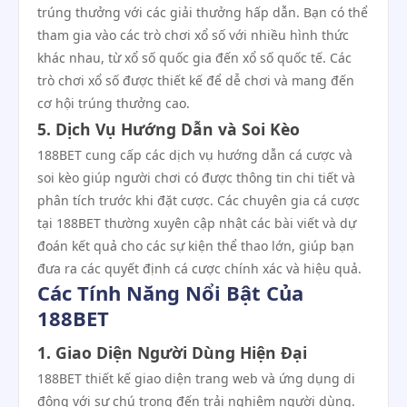
trúng thưởng với các giải thưởng hấp dẫn. Bạn có thể
tham gia vào các trò chơi xổ số với nhiều hình thức
khác nhau, từ xổ số quốc gia đến xổ số quốc tế. Các
trò chơi xổ số được thiết kế để dễ chơi và mang đến
cơ hội trúng thưởng cao.
5. Dịch Vụ Hướng Dẫn và Soi Kèo
188BET cung cấp các dịch vụ hướng dẫn cá cược và
soi kèo giúp người chơi có được thông tin chi tiết và
phân tích trước khi đặt cược. Các chuyên gia cá cược
tại 188BET thường xuyên cập nhật các bài viết và dự
đoán kết quả cho các sự kiện thể thao lớn, giúp bạn
đưa ra các quyết định cá cược chính xác và hiệu quả.
Các Tính Năng Nổi Bật Của
188BET
1. Giao Diện Người Dùng Hiện Đại
188BET thiết kế giao diện trang web và ứng dụng di
động với sự chú trọng đến trải nghiệm người dùng.