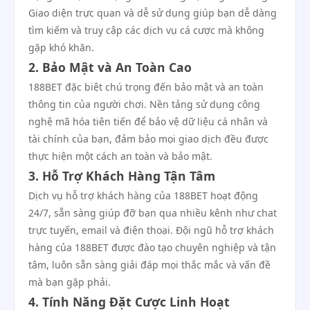
Giao diện trực quan và dễ sử dụng giúp bạn dễ dàng
tìm kiếm và truy cập các dịch vụ cá cược mà không
gặp khó khăn.
2. Bảo Mật và An Toàn Cao
188BET đặc biệt chú trọng đến bảo mật và an toàn
thông tin của người chơi. Nền tảng sử dụng công
nghệ mã hóa tiên tiến để bảo vệ dữ liệu cá nhân và
tài chính của bạn, đảm bảo mọi giao dịch đều được
thực hiện một cách an toàn và bảo mật.
3. Hỗ Trợ Khách Hàng Tận Tâm
Dịch vụ hỗ trợ khách hàng của 188BET hoạt động
24/7, sẵn sàng giúp đỡ bạn qua nhiều kênh như chat
trực tuyến, email và điện thoại. Đội ngũ hỗ trợ khách
hàng của 188BET được đào tạo chuyên nghiệp và tận
tâm, luôn sẵn sàng giải đáp mọi thắc mắc và vấn đề
mà bạn gặp phải.
4. Tính Năng Đặt Cược Linh Hoạt