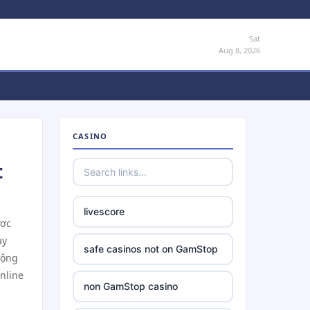
Sat
Aug 8, 2026
CASINO
t
livescore
ược
ày
safe casinos not on GamStop
động
nline
non GamStop casino