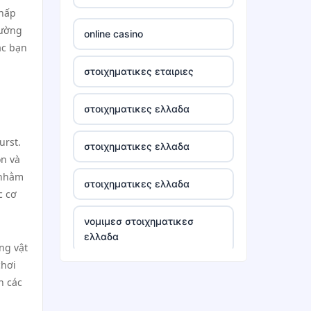
 hấp
tr88
cường
online casino
ác bạn
tg88 win
στοιχηματικες εταιριες
TR88 ARMY
στοιχηματικες ελλαδα
uu88 com
urst.
στοιχηματικες ελλαδα
ộn và
tr88 trang chủ
 nhằm
στοιχηματικες ελλαδα
c cơ
tg88 trang chủ
νομιμεσ στοιχηματικεσ
ελλαδα
tg88.com
ng vật
chơi
bästa casino utan svensk
lc88
h các
licens