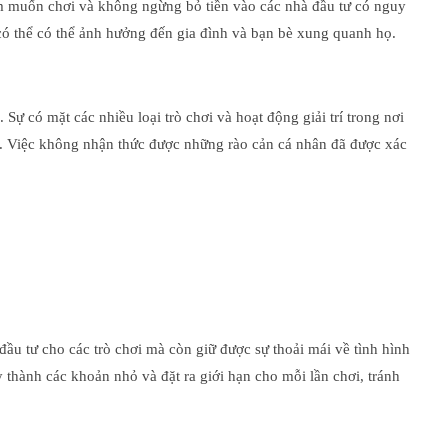
ham muốn chơi và không ngừng bỏ tiền vào các nhà đầu tư có nguy
có thể có thể ảnh hưởng đến gia đình và bạn bè xung quanh họ.
ự có mặt các nhiều loại trò chơi và hoạt động giải trí trong nơi
ó. Việc không nhận thức được những rào cản cá nhân đã được xác
đầu tư cho các trò chơi mà còn giữ được sự thoải mái về tình hình
y thành các khoản nhỏ và đặt ra giới hạn cho mỗi lần chơi, tránh