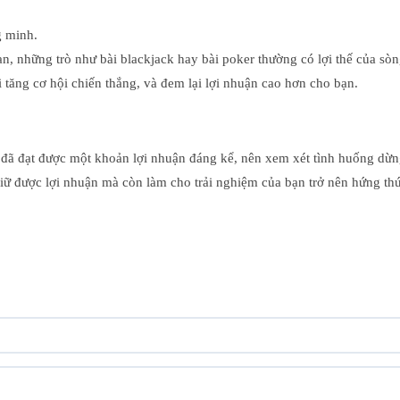
g minh.
ạn, những trò như bài blackjack hay bài poker thường có lợi thế của sòn
 tăng cơ hội chiến thắng, và đem lại lợi nhuận cao hơn cho bạn.
i đã đạt được một khoản lợi nhuận đáng kể, nên xem xét tình huống dừng
giữ được lợi nhuận mà còn làm cho trải nghiệm của bạn trở nên hứng th