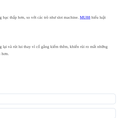
g bạc thấp hơn, so với các trò như slot machine.
MU88
hiểu luật
 lại và rút lui thay vì cố gắng kiếm thêm, khiến rủi ro mất những
ú hơn.