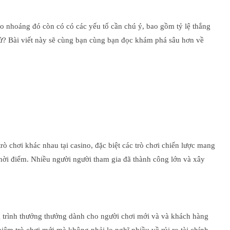
o nhoáng đó còn có có các yếu tố cần chú ý, bao gồm tỷ lệ thắng
 thử? Bài viết này sẽ cùng bạn cùng bạn đọc khám phá sâu hơn về
rò chơi khác nhau tại casino, đặc biệt các trò chơi chiến lược mang
 thời điểm. Nhiều người người tham gia đã thành công lớn và xây
g trình thưởng thưởng dành cho người chơi mới và và khách hàng