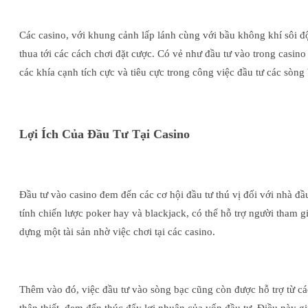
Các casino, với khung cảnh lấp lánh cùng với bầu không khí sôi đ
thua tới các cách chơi đặt cược. Có vẻ như đầu tư vào trong casino
các khía cạnh tích cực và tiêu cực trong công việc đầu tư các sòn
Lợi Ích Của Đầu Tư Tại Casino
Đầu tư vào casino đem đến các cơ hội đầu tư thú vị đối với nhà đầu
tính chiến lược poker hay và blackjack, có thể hỗ trợ người tham 
dựng một tài sản nhờ việc chơi tại các casino.
Thêm vào đó, việc đầu tư vào sòng bạc cũng còn được hỗ trợ từ c