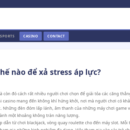
SPORTS
CASINO
CONTACT
hế nào để xả stress áp lực?
 mà còn đó cách rất nhiều người chơi chọn để giải tỏa các căng thẳ
ại casino mang đến không khí hứng khởi, nơi mà người chơi có kh
ực. Những đèn đóm lấp lánh, âm thanh của những máy chơi game v
hành một khoảng không tràn năng lượng.
ấp dẫn từ chơi blackjack, vòng quay roulette cho đến máy slot. Mỗi 
tham gia những kinh nghiệm đa dạng. Việc tham gia vào các trò ch