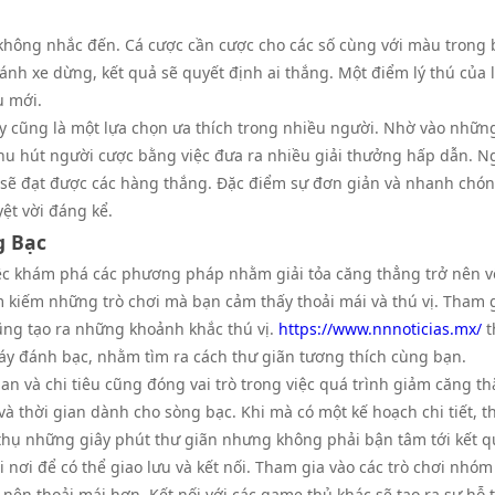
n không nhắc đến. Cá cược cần cược cho các số cùng với màu trong
ánh xe dừng, kết quả sẽ quyết định ai thắng. Một điểm lý thú của l
u mới.
ay cũng là một lựa chọn ưa thích trong nhiều người. Nhờ vào nhữ
thu hút người cược bằng việc đưa ra nhiều giải thưởng hấp dẫn. N
g sẽ đạt được các hàng thắng. Đặc điểm sự đơn giản và nhanh chó
ệt vời đáng kể.
g Bạc
iệc khám phá các phương pháp nhằm giải tỏa căng thẳng trở nên v
ìm kiếm những trò chơi mà bạn cảm thấy thoải mái và thú vị. Tham 
ũng tạo ra những khoảnh khắc thú vị.
https://www.nnnoticias.mx/
t
y đánh bạc, nhằm tìm ra cách thư giãn tương thích cùng bạn.
an và chi tiêu cũng đóng vai trò trong việc quá trình giảm căng th
và thời gian dành cho sòng bạc. Khi mà có một kế hoạch chi tiết, t
 thụ những giây phút thư giãn nhưng không phải bận tâm tới kết q
 nơi để có thể giao lưu và kết nối. Tham gia vào các trò chơi nhóm
nên thoải mái hơn. Kết nối với các game thủ khác sẽ tạo ra sự hỗ 