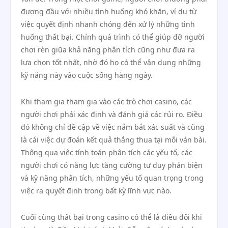
đương đầu với nhiều tình huống khó khăn, ví dụ từ
việc quyết định nhanh chóng đến xử lý những tình
huống thất bại. Chính quá trình có thể giúp đỡ người
chơi rèn giũa khả năng phân tích cũng như đưa ra
lựa chọn tốt nhất, nhờ đó họ có thể vận dụng những
kỹ năng này vào cuộc sống hàng ngày.
Khi tham gia tham gia vào các trò chơi casino, các
người chơi phải xác định và đánh giá các rủi ro. Điều
đó không chỉ đề cập về việc nắm bắt xác suất và cũng
là cái việc dự đoán kết quả thắng thua tại mỗi ván bài.
Thông qua việc tính toán phân tích các yếu tố, các
người chơi có năng lực tăng cường tư duy phản biện
và kỹ năng phân tích, những yếu tố quan trọng trong
việc ra quyết định trong bất kỳ lĩnh vực nào.
Cuối cùng thất bại trong casino có thể là điều đôi khi