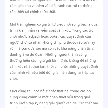
cảm giác thú vị thêm vào đó tránh các rủi ro không
cần thiết tài chính thừa thãi.
Một trải nghiệm có giá trị từ việc chơi sòng bạc là quá
trình kiên nhẫn và kiểm soát cảm xúc. Trong các trò
chơi như blackjack hoặc poker, các quyết định của
người chơi cá nhân không chỉ phụ thuộc vào sự may
rủi mà còn dựa vào mà còn vào khả năng phân tích,
đánh giá và dự đoán. Những người thành công
thường hiểu cách giữ giữ bình tĩnh, không để những
cảm xúc nhất thời tạm thời chi phối những quyết định
của mình và hiểu biết dừng lại nên dừng lại tiếp tục
chơi.
Cuối cùng thì, học hỏi từ các thất bại trong casino
cũng cũng chính là một phần thiết yếu trong quá
trình luyện tập kỹ năng giải quyết vấn đề. Các thất bại