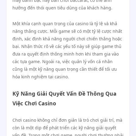
máy đánh bạc hay bàn chơi baccarat, có thể ảnh
hưởng đến thói quen tiêu dùng của khách hàng.
Một khía cạnh quan trọng của casino là tỷ lệ và khả
năng thắng cược. Mỗi game sẽ có một tỷ lệ cược nhất
định, xác định khả năng người chơi chiến thắng hoặc
bại. Nhận thức rõ về các yếu tố này sẽ giúp game thủ
đưa ra quyết định thông minh hơn khi tham gia vào
các tựa game. Ngoài ra, việc quản lý vốn cá nhân
cũng là một kỹ năng quan trọng cần thiết để tối ưu
hóa kinh nghiệm tại casino.
Kỹ Năng Giải Quyết Vấn Đề Thông Qua
Việc Chơi Casino
Chơi casino không chỉ đơn giản là trò chơi giải trí, mà
còn là một dịp để phát triển các kỹ năng giải quyết
vấn đề. Trong một chơi game, người chơi thường phải