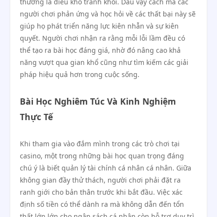
thường là điều khó tránh khỏi. Dẫu vậy cách mà các
người chơi phản ứng và học hỏi về các thất bại này sẽ
giúp họ phát triển năng lực kiên nhẫn và sự kiên
quyết. Người chơi nhận ra rằng mỗi lỗi lầm đều có
thể tạo ra bài học đáng giá, nhờ đó nâng cao khả
năng vượt qua gian khổ cũng như tìm kiếm các giải
pháp hiệu quả hơn trong cuộc sống.
Bài Học Nghiêm Túc Và Kinh Nghiệm
Thực Tế
Khi tham gia vào đắm mình trong các trò chơi tại
casino, một trong những bài học quan trọng đáng
chú ý là biết quản lý tài chính cá nhân cá nhân. Giữa
không gian đầy thử thách, người chơi phải đặt ra
ranh giới cho bản thân trước khi bắt đầu. Việc xác
định số tiền có thể dành ra mà không dẫn đến tổn
thất lớn lớn cho ngân sách cá nhân còn hỗ trợ duy trì