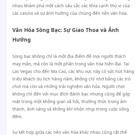
nhau khám phá một cách sâu sắc các khía cạnh thú vị của
các casino và sự ảnh hưởng của chúng đến nền văn hóa.
Văn Hóa Sòng Bạc: Sự Giao Thoa và Ảnh
Hưởng
Sòng bạc không chỉ là một địa điểm để mọi người thách
may mắn, mà còn là một phần trong văn hóa hiện đại. Tại
Las Vegas cho đến Ma Cao, các khu vực này có sức hút hàng
triệu khách du lịch hàng năm, không chỉ nhờ bằng các trò
chơi mà còn và những trải nghiệm văn hóa. Người chơi
không chỉ đến với mục đích đánh bạc nhưng cũng để góp
mặt trong một không gian xã hội, thưởng thức trong âm
thanh, ánh sáng và không khí nhộn nhịp trong cuộc sống
đêm.
Sự kết hợp giữa các nền văn hóa khác nhau cũng rất thể