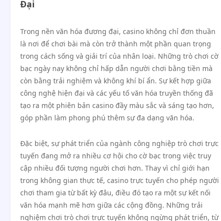
Đại
Trong nền văn hóa đương đại, casino không chỉ đơn thuần
là nơi để chơi bài mà còn trở thành một phần quan trọng
trong cách sống và giải trí của nhân loại. Những trò chơi cờ
bạc ngày nay không chỉ hấp dẫn người chơi bằng tiền mà
còn bằng trải nghiệm và không khí bí ẩn. Sự kết hợp giữa
công nghệ hiện đại và các yếu tố văn hóa truyền thống đã
tạo ra một phiên bản casino đầy màu sắc và sáng tạo hơn,
góp phần làm phong phú thêm sự đa dạng văn hóa.
Đặc biệt, sự phát triển của ngành công nghiệp trò chơi trực
tuyến đang mở ra nhiều cơ hội cho cờ bạc trong việc truy
cập nhiều đối tượng người chơi hơn. Thay vì chỉ giới hạn
trong không gian thực tế, casino trực tuyến cho phép người
chơi tham gia từ bất kỳ đâu, điều đó tạo ra một sự kết nối
văn hóa mạnh mẽ hơn giữa các cộng đồng. Những trải
nghiệm chơi trò chơi trực tuyến không ngừng phát triển, từ