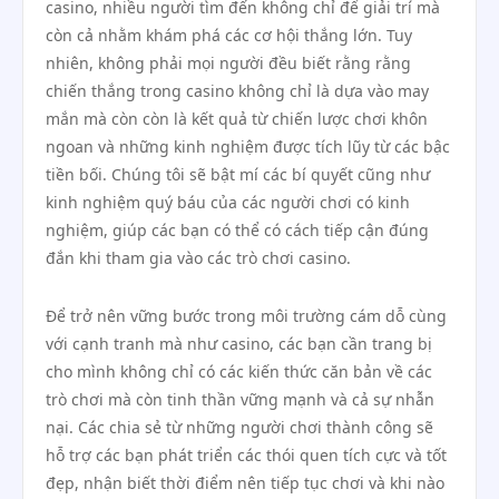
casino, nhiều người tìm đến không chỉ để giải trí mà
còn cả nhằm khám phá các cơ hội thắng lớn. Tuy
nhiên, không phải mọi người đều biết rằng rằng
chiến thắng trong casino không chỉ là dựa vào may
mắn mà còn còn là kết quả từ chiến lược chơi khôn
ngoan và những kinh nghiệm được tích lũy từ các bậc
tiền bối. Chúng tôi sẽ bật mí các bí quyết cũng như
kinh nghiệm quý báu của các người chơi có kinh
nghiệm, giúp các bạn có thể có cách tiếp cận đúng
đắn khi tham gia vào các trò chơi casino.
Để trở nên vững bước trong môi trường cám dỗ cùng
với cạnh tranh mà như casino, các bạn cần trang bị
cho mình không chỉ có các kiến thức căn bản về các
trò chơi mà còn tinh thần vững mạnh và cả sự nhẫn
nại. Các chia sẻ từ những người chơi thành công sẽ
hỗ trợ các bạn phát triển các thói quen tích cực và tốt
đẹp, nhận biết thời điểm nên tiếp tục chơi và khi nào