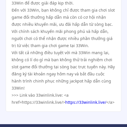
33Win để được giải đáp kịp thời.
Đến với 33Win, bạn không chỉ được tham gia chơi slot
game đổi thưởng hấp dẫn mà còn có cơ hội nhận
được nhiều khuyến mãi, ưu đãi hấp dẫn từ sòng bạc.
Với chính sách khuyến mãi phong phú và hấp dẫn,
người chơi có thể nhận được nhiều phần thưởng giá
trị từ việc tham gia chơi game tại 33Win.
Với tất cả những điều tuyệt vời mà 33Win mang lại,
không có lí do gì mà bạn không thử trải nghiệm chơi
slot game đổi thưởng tại sòng bạc trực tuyến này. Hãy
đăng ký tài khoản ngay hôm nay và bắt đầu cuộc
hành trình chinh phục những jackpot hấp dẫn cùng
33Win!
>>> Link vào 33winlink.live: <a
href=https://33winlink.live/>
https://33winlink.live/
</a>