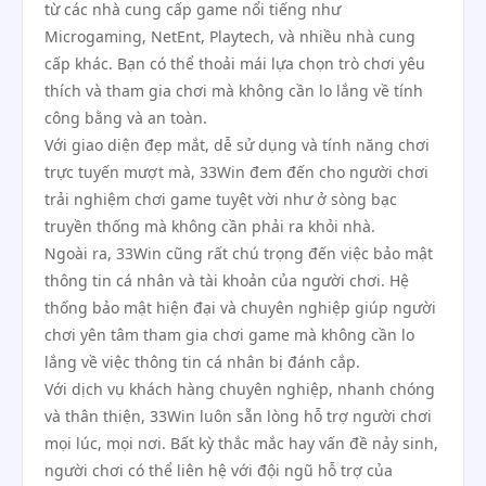
từ các nhà cung cấp game nổi tiếng như
Microgaming, NetEnt, Playtech, và nhiều nhà cung
cấp khác. Bạn có thể thoải mái lựa chọn trò chơi yêu
thích và tham gia chơi mà không cần lo lắng về tính
công bằng và an toàn.
Với giao diện đẹp mắt, dễ sử dụng và tính năng chơi
trực tuyến mượt mà, 33Win đem đến cho người chơi
trải nghiệm chơi game tuyệt vời như ở sòng bạc
truyền thống mà không cần phải ra khỏi nhà.
Ngoài ra, 33Win cũng rất chú trọng đến việc bảo mật
thông tin cá nhân và tài khoản của người chơi. Hệ
thống bảo mật hiện đại và chuyên nghiệp giúp người
chơi yên tâm tham gia chơi game mà không cần lo
lắng về việc thông tin cá nhân bị đánh cắp.
Với dịch vụ khách hàng chuyên nghiệp, nhanh chóng
và thân thiện, 33Win luôn sẵn lòng hỗ trợ người chơi
mọi lúc, mọi nơi. Bất kỳ thắc mắc hay vấn đề nảy sinh,
người chơi có thể liên hệ với đội ngũ hỗ trợ của