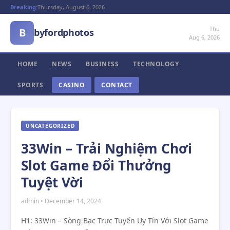
Breaking:
Thursday, August 6, 2026
Thu
B
byfordphotos
Aug 6, 2026
HOME
NEWS
BUSINESS
TECHNOLOGY
SPORTS
CASINO
CONTACT
UNCATEGORIZED
33Win – Trải Nghiệm Chơi
Slot Game Đổi Thưởng
Tuyệt Vời
admin • December 14, 2024
H1: 33Win – Sòng Bạc Trực Tuyến Uy Tín Với Slot Game