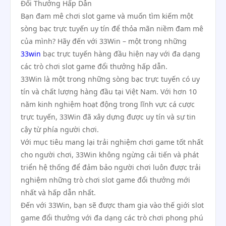
Đổi Thưởng Hấp Dẫn
Bạn đam mê chơi slot game và muốn tìm kiếm một
sòng bạc trực tuyến uy tín để thỏa mãn niềm đam mê
của mình? Hãy đến với 33Win – một trong những
33win
bạc trực tuyến hàng đầu hiện nay với đa dạng
các trò chơi slot game đổi thưởng hấp dẫn.
33Win là một trong những sòng bạc trực tuyến có uy
tín và chất lượng hàng đầu tại Việt Nam. Với hơn 10
năm kinh nghiệm hoạt động trong lĩnh vực cá cược
trực tuyến, 33Win đã xây dựng được uy tín và sự tin
cậy từ phía người chơi.
Với mục tiêu mang lại trải nghiệm chơi game tốt nhất
cho người chơi, 33Win không ngừng cải tiến và phát
triển hệ thống để đảm bảo người chơi luôn được trải
nghiệm những trò chơi slot game đổi thưởng mới
nhất và hấp dẫn nhất.
Đến với 33Win, bạn sẽ được tham gia vào thế giới slot
game đổi thưởng với đa dạng các trò chơi phong phú