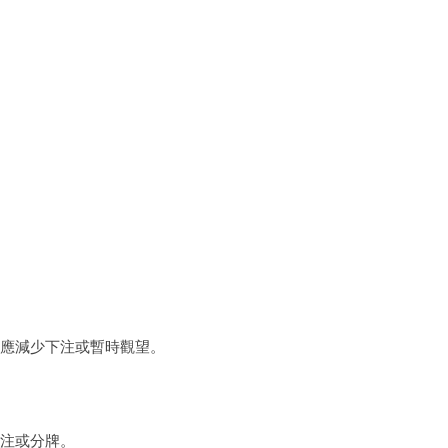
應減少下注或暫時觀望。
注或分牌。