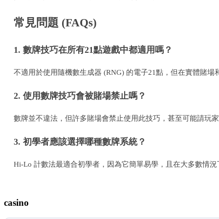
常見問題 (FAQs)
1. 數牌技巧在所有21點遊戲中都適用嗎？
不適用於使用隨機數生成器 (RNG) 的電子21點，但在實體賭
2. 使用數牌技巧會被賭場禁止嗎？
數牌並不違法，但許多賭場會禁止使用此技巧，甚至可能請玩家
3. 初學者應該選擇哪種數牌系統？
Hi-Lo 計數法最適合初學者，因為它簡單易學，且在大多數情
casino