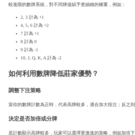
較進階的數牌系統，對不同牌值賦予更細緻的權重，例如：
2, 3 計為 +1
4, 5, 6 計為 +2
7 計為 +1
8 計為 0
9 計為 -1
10, J, Q, K, A 計為 -2
如何利用數牌降低莊家優勢？
調整下注策略
當你的數牌計數為正時，代表高牌較多，適合加大投注；反之則
決定是否加倍或分牌
若計數顯示高牌較多，玩家可以選擇更激進的策略，例如加倍下