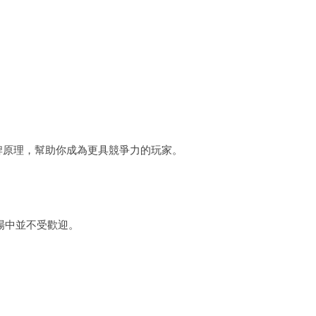
牌原理，幫助你成為更具競爭力的玩家。
賭場中並不受歡迎。