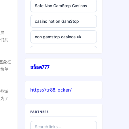
Safe Non GamStop Casinos
casino not on GamStop
富展
non gamstop casinos uk
人们共
casino without gamstop
些象征
สล็อต777
5 pounds casino not on
是简单
GamStop
https://tr88.locker/
trusted non UK casino
这些游
成为了
best Irish casinos
PARTNERS
https://tr88it.com/