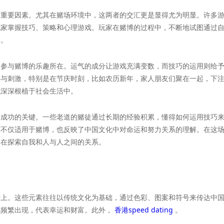
个重要因素。尤其在赌场环境中，这两者的交汇更是显得尤为明显。许多
玩家掌握技巧、策略和心理游戏。玩家在赌博的过程中，不断地试图通过
率。
们参与赌博的乐趣所在。运气的成分让游戏充满变数，而技巧的运用则给
待与刺激，特别是在节庆时刻，比如农历新年，家人朋友们聚在一起，下
统深深根植于社会生活中。
求成功的关键。一些老道的赌徒通过长期的经验积累，懂得如何运用技巧
态不仅适用于赌博，也反映了中国文化中对命运和努力关系的理解。在这
是在探索自我和人与人之间的关系。
计上。这些元素往往以传统文化为基础，通过色彩、图案和符号来传达中
上频繁出现，代表幸运和财富。此外，
香港speed dating
。